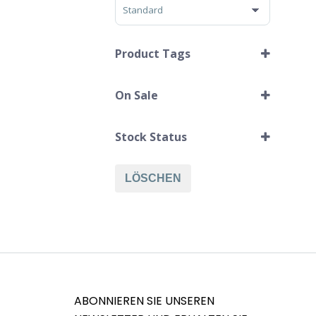
Sort Products
Product Tags
On Sale
1 Uhrenhalter
Im Angebot
Rindsleder
Stock Status
LÖSCHEN
ABONNIEREN SIE UNSEREN