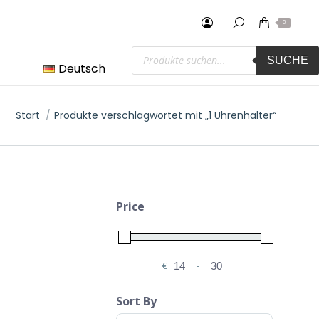
0
Products
SUCHE
search
Deutsch
Sie befinden sich hier:
Start
Produkte verschlagwortet mit „1 Uhrenhalter“
Price
€
-
Minimum Price
Maximum Price
Sort By