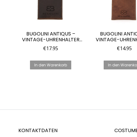
BUGOLINI ANTIQUS –
BUGOLINI ANTI
VINTAGE-UHRENHALTER
VINTAGE-UHREN
AUS LEDER –
AUS LEDER 
€
17.95
€
14.95
AUFBEWAHRUNGSTASCHE
AUFBEWAHRUNGS
FÜR UHREN – ECHTES
FÜR UHREN – ECHT
LEDER
HELLBRAU
In den Warenkorb
In den Warenko
KONTAKTDATEN
COSTUME