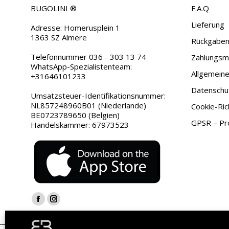
BUGOLINI ®
F.A.Q
Lieferung
Adresse: Homerusplein 1
1363 SZ Almere
Rückgaben
Telefonnummer 036 - 303 13 74
Zahlungsmö
WhatsApp-Spezialistenteam:
Allgemein
+31646101233
Datenschu
Umsatzsteuer-Identifikationsnummer:
NL857248960B01 (Niederlande)
Cookie-Rich
BE0723789650 (Belgien)
GPSR – Pro
Handelskammer: 67973523
Finden Sie uns auf:
Facebook
Instagram
page
page