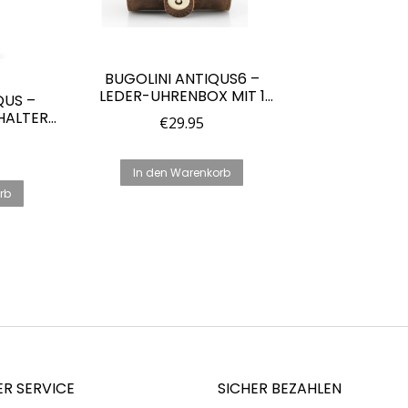
BUGOLINI ANTIQUS6 –
LEDER-UHRENBOX MIT 1
QUS –
FACH – RETRO-
HALTER
€
29.95
UHRENHALTER –
–
ECHTLEDER
TASCHE
LEDER –
In den Warenkorb
N
rb
R SERVICE
SICHER BEZAHLEN