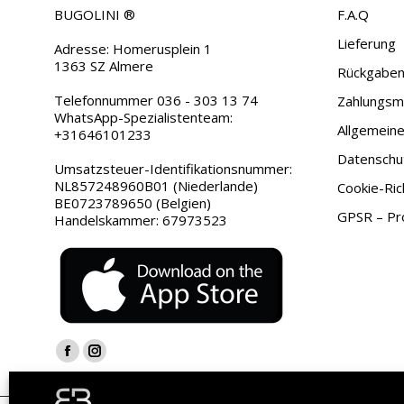
BUGOLINI ®
F.A.Q
Lieferung
Adresse: Homerusplein 1
1363 SZ Almere
Rückgaben
Telefonnummer 036 - 303 13 74
Zahlungsmö
WhatsApp-Spezialistenteam:
Allgemein
+31646101233
Datenschu
Umsatzsteuer-Identifikationsnummer:
NL857248960B01 (Niederlande)
Cookie-Rich
BE0723789650 (Belgien)
GPSR – Pro
Handelskammer: 67973523
Finden Sie uns auf:
Facebook
Instagram
page
page