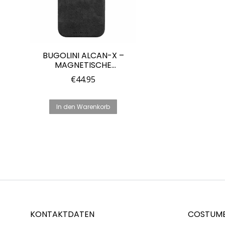
BUGOLINI ALCAN-X –
MAGNETISCHE
ALCANTARA-HÜLLE FÜR
€
44.95
IPHONE 14 PRO MAX – 9002
ALCANTARA ITALIEN
In den Warenkorb
KONTAKTDATEN
COSTUME