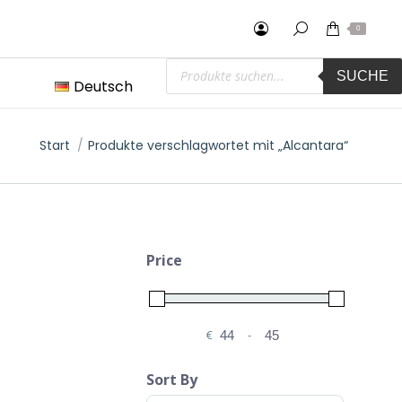
0
Products
SUCHE
search
Deutsch
Sie befinden sich hier:
Start
Produkte verschlagwortet mit „Alcantara“
Price
€
-
Minimum Price
Maximum Price
Sort By