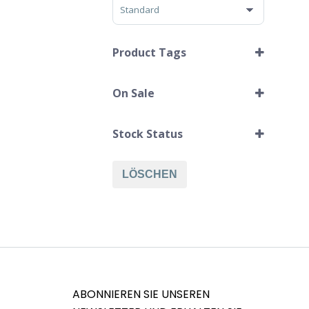
Sort Products
Product Tags
On Sale
Alcantara
Im Angebot
Fall
Stock Status
iPhone 14 Pro Max
LÖSCHEN
ABONNIEREN SIE UNSEREN