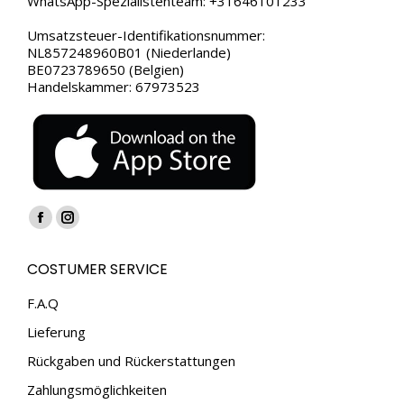
WhatsApp-Spezialistenteam: +31646101233
Umsatzsteuer-Identifikationsnummer:
NL857248960B01 (Niederlande)
BE0723789650 (Belgien)
Handelskammer: 67973523
Finden Sie uns auf:
Facebook
Instagram
page
page
COSTUMER SERVICE
opens
opens
in
in
F.A.Q
new
new
Lieferung
window
window
Rückgaben und Rückerstattungen
Zahlungsmöglichkeiten