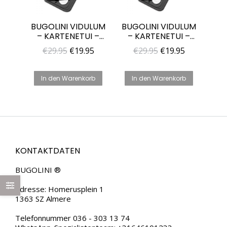
BUGOLINI VIDULUM
BUGOLINI VIDULUM
– KARTENETUI –
– KARTENETUI –
SCHWARZ –
WALNUSSHOLZ +
Ursprünglicher
Aktueller
Ursprünglicher
Aktueller
€
29.95
€
19.95
€
29.95
€
19.95
METALLGEHÄUSE –
PC-HÜLLE –
Preis
Preis
Preis
Preis
RFID-SCHUTZ –
GELDBÖRSE FÜR
GELDBÖRSE FÜR
DAMEN UND
war:
ist:
war:
ist:
In den Warenkorb
In den Warenkorb
DAMEN UND
HERREN
€29.95
€19.95.
€29.95
€19.95.
HERREN
KONTAKTDATEN
BUGOLINI ®
Adresse: Homerusplein 1
1363 SZ Almere
Telefonnummer 036 - 303 13 74