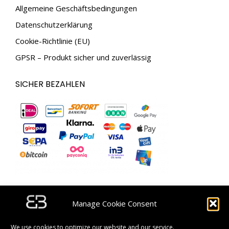
Allgemeine Geschäftsbedingungen
Datenschutzerklärung
Cookie-Richtlinie (EU)
GPSR – Produkt sicher und zuverlässig
SICHER BEZAHLEN
ABONNIEREN SIE UNSEREN NEWSLETTER UND
Manage Cookie Consent
ERHALTEN SIE EINEN RABATTGUTSCHEIN IM WERT
VON 5 €.
We use cookies to optimize our website and our service.