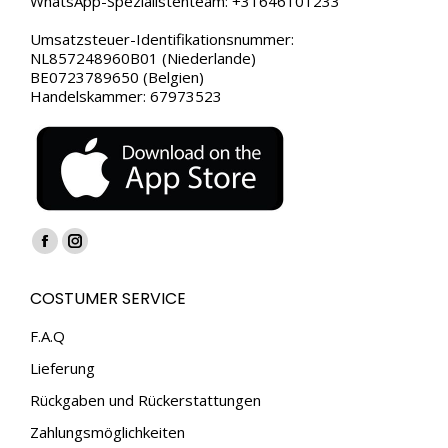
WhatsApp-Spezialistenteam: +31646101233
Umsatzsteuer-Identifikationsnummer:
NL857248960B01 (Niederlande)
BE0723789650 (Belgien)
Handelskammer: 67973523
Finden Sie uns auf:
Facebook
Instagram
page
page
COSTUMER SERVICE
opens
opens
in
in
F.A.Q
new
new
Lieferung
window
window
Rückgaben und Rückerstattungen
Zahlungsmöglichkeiten