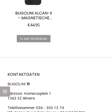
BUGOLINI ALCAN-X
– MAGNETISCHE
ALCANTARA-HÜLLE
€
44.95
FÜR IPHONE 14 PRO
MAX – 9002
ALCANTARA
In den Warenkorb
ITALIEN
KONTAKTDATEN
BUGOLINI ®
Adresse: Homerusplein 1
1363 SZ Almere
Telefonnummer 036 - 303 13 74