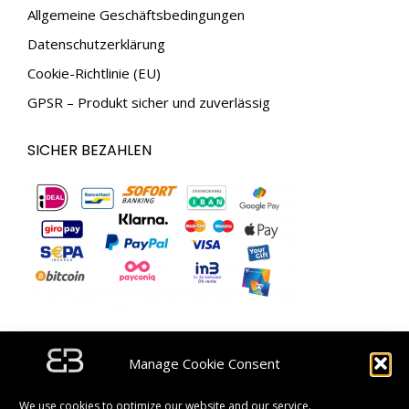
Allgemeine Geschäftsbedingungen
Datenschutzerklärung
Cookie-Richtlinie (EU)
GPSR – Produkt sicher und zuverlässig
SICHER BEZAHLEN
ABONNIEREN SIE UNSEREN NEWSLETTER UND
Manage Cookie Consent
ERHALTEN SIE EINEN RABATTGUTSCHEIN IM WERT
VON 5 €.
We use cookies to optimize our website and our service.