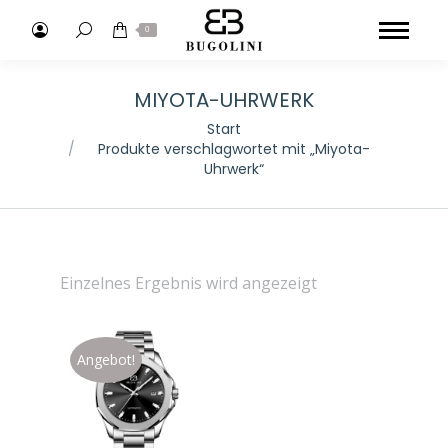
Search:
0
MIYOTA-UHRWERK
Sie befinden sich hier:
Start
Produkte verschlagwortet mit „Miyota-
Uhrwerk“
Einzelnes Ergebnis wird angezeigt
Angebot!