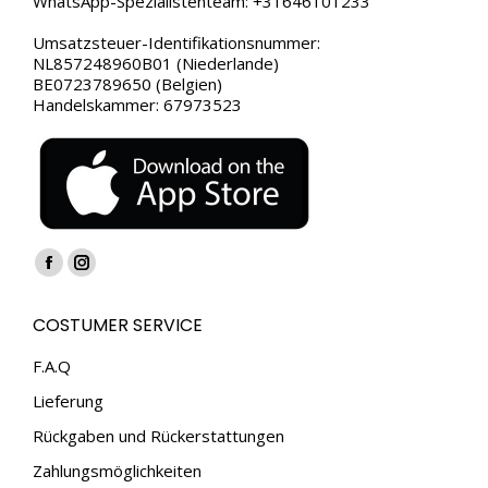
WhatsApp-Spezialistenteam: +31646101233
Umsatzsteuer-Identifikationsnummer:
NL857248960B01 (Niederlande)
BE0723789650 (Belgien)
Handelskammer: 67973523
Finden Sie uns auf:
Facebook
Instagram
page
page
COSTUMER SERVICE
opens
opens
in
in
F.A.Q
new
new
Lieferung
window
window
Rückgaben und Rückerstattungen
Zahlungsmöglichkeiten