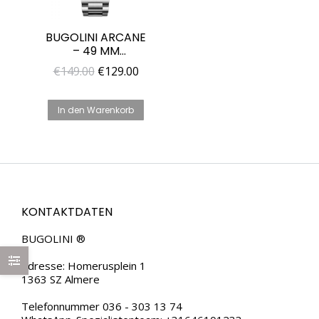
BUGOLINI ARCANE
– 49 MM
AUTOMATIKUHR
Ursprünglicher
Aktueller
€
149.00
€
129.00
AUS STAHL –
Preis
Preis
MECHANISCHES
MIYOTA-UHRWERK
war:
ist:
In den Warenkorb
– LEUCHTZIFFERN –
€149.00
€129.00.
WASSERDICHT –
SCHWARZ
KONTAKTDATEN
BUGOLINI ®
Adresse: Homerusplein 1
1363 SZ Almere
Telefonnummer 036 - 303 13 74