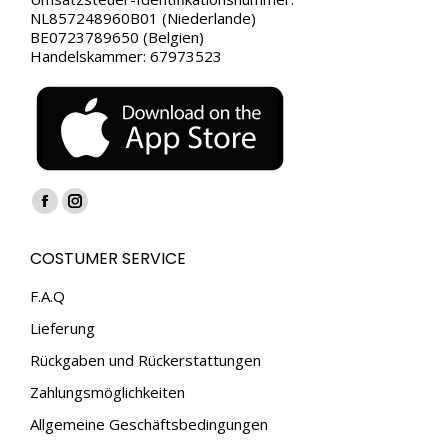
NL857248960B01 (Niederlande)
BE0723789650 (Belgien)
Handelskammer: 67973523
Finden Sie uns auf:
Facebook
Instagram
page
page
COSTUMER SERVICE
opens
opens
in
in
F.A.Q
new
new
Lieferung
window
window
Rückgaben und Rückerstattungen
Zahlungsmöglichkeiten
Allgemeine Geschäftsbedingungen