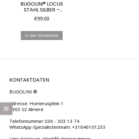
BUGOLINI® LOCUS
STAHL SILBER –
MIYOTA GL30
€
99.00
QUARZ-
HERRENUHR
In den Warenkorb
KONTAKTDATEN
BUGOLINI ®
Adresse: Homerusplein 1
1363 SZ Almere
Telefonnummer 036 - 303 13 74
WhatsApp-Spezialistenteam: +31646101233
Umsatzsteuer-Identifikationsnummer: