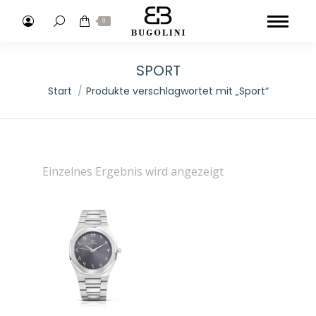
Search:
0
SPORT
Sie befinden sich hier:
Start
Produkte verschlagwortet mit „Sport“
Einzelnes Ergebnis wird angezeigt