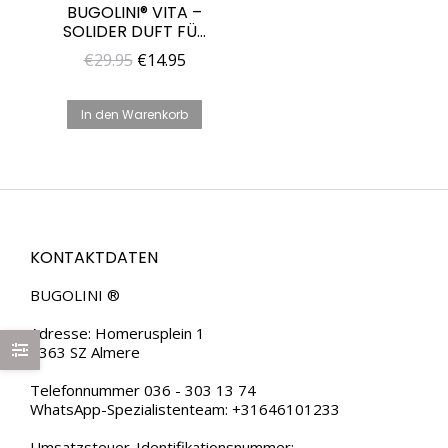
BUGOLINI® VITA –
SOLIDER DUFT FÜR
MÄNNER –
Ursprünglicher
Aktueller
€
29.95
€
14.95
EINZIGARTIGES
Preis
Preis
PARFÜM FÜR IHN
war:
ist:
In den Warenkorb
€29.95
€14.95.
KONTAKTDATEN
BUGOLINI ®
Adresse: Homerusplein 1
1363 SZ Almere
Telefonnummer 036 - 303 13 74
WhatsApp-Spezialistenteam: +31646101233
Umsatzsteuer-Identifikationsnummer: