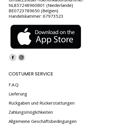
NL857248960B01 (Niederlande)
BE0723789650 (Belgien)
Handelskammer: 67973523
Finden Sie uns auf:
Facebook
Instagram
page
page
COSTUMER SERVICE
opens
opens
in
in
F.A.Q
new
new
Lieferung
window
window
Rückgaben und Rückerstattungen
Zahlungsmöglichkeiten
Allgemeine Geschäftsbedingungen