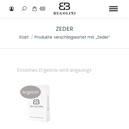
Search:
0
ZEDER
Sie befinden sich hier:
Start
Produkte verschlagwortet mit „Zeder“
Einzelnes Ergebnis wird angezeigt
Angebot!