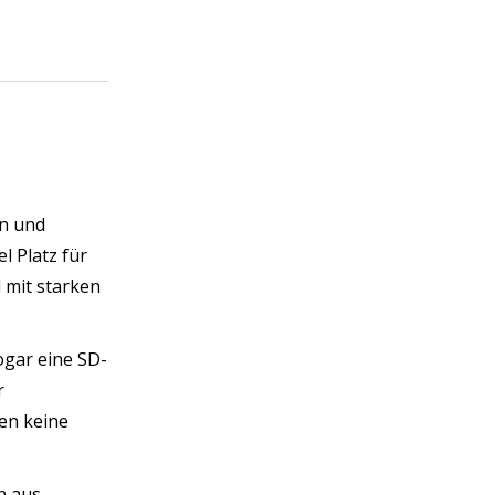
on und
l Platz für
 mit starken
ogar eine SD-
r
en keine
n aus