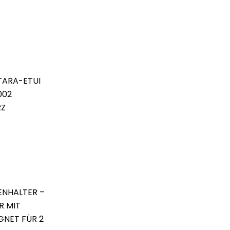
TARA-ETUI
002
RZ
LENHALTER –
R MIT
GNET FÜR 2