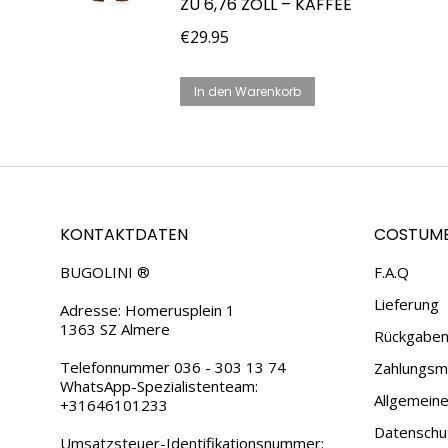
ZU 6,76 ZOLL – KAFFEE
€
29.95
In den Warenkorb
KONTAKTDATEN
COSTUME
BUGOLINI ®
F.A.Q
Lieferung
Adresse: Homerusplein 1
1363 SZ Almere
Rückgaben
Telefonnummer 036 - 303 13 74
Zahlungsmö
WhatsApp-Spezialistenteam:
Allgemein
+31646101233
Datenschu
Umsatzsteuer-Identifikationsnummer: