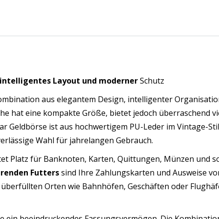
her
zfach
 intelligentes Layout und moderner
Schutz
warz
Kombination aus elegantem Design, intelligenter Organisati
nge
che hat eine kompakte Größe, bietet jedoch überraschend vie
mar Geldbörse ist aus hochwertigem PU-Leder im Vintage-Stil
verlässige Wahl für jahrelangen Gebrauch.
etet Platz für Banknoten, Karten, Quittungen, Münzen und s
erenden Futters
sind Ihre Zahlungskarten und Ausweise vo
 überfüllten Orten wie Bahnhöfen, Geschäften oder Flughäf
se ein beeindruckendes Fassungsvermögen. Die Kombinatio