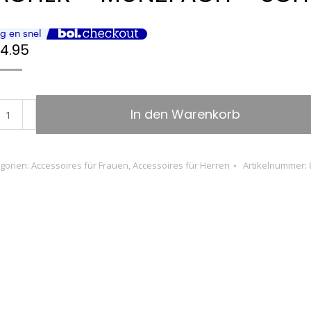
4.95
GOLINI
In den Warenkorb
mar
renbrieftasche
gorien:
Accessoires für Frauen
,
Accessoires für Herren
Artikelnummer:
tage-
er
D-
utz