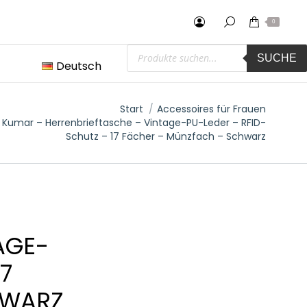
0
Products
SUCHE
search
Deutsch
 hier:
Start
Accessoires für Frauen
 Kumar – Herrenbrieftasche – Vintage-PU-Leder – RFID-
Schutz – 17 Fächer – Münzfach – Schwarz
AGE-
7
HWARZ