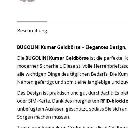
–
17
Fäc
–
Beschreibung
Mün
–
BUGOLINI Kumar Geldbörse – Elegantes Design,
Sch
Die
BUGOLINI Kumar Geldbörse
ist die perfekte 
Me
moderner Sicherheit. Diese stilvolle Herrenbrieftas
alle wichtigen Dinge des täglichen Bedarfs. Die Ku
Nähten gefertigt und somit eine langlebige und zu
Das Design ist praktisch und gut durchdacht: Es bi
oder SIM-Karte. Dank des integrierten
RFID-blocki
unbefugtem Auslesen geschützt, sodass Sie sich an
Sorgen machen müssen.
Trotz ihrer kompakten Größe bietet diese Geldbör