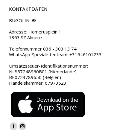
KONTAKTDATEN
BUGOLINI ®
Adresse: Homerusplein 1
1363 SZ Almere
Telefonnummer 036 - 303 13 74
WhatsApp-Spezialistenteam: +31646101233
Umsatzsteuer-Identifikationsnummer:
NL857248960B01 (Niederlande)
BE0723789650 (Belgien)
Handelskammer: 67973523
Finden Sie uns auf:
Facebook
Instagram