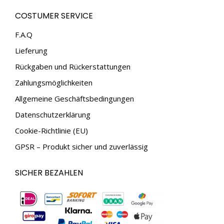
page
page
COSTUMER SERVICE
opens
opens
in
in
F.A.Q
new
new
Lieferung
window
window
Rückgaben und Rückerstattungen
Zahlungsmöglichkeiten
Allgemeine Geschäftsbedingungen
Datenschutzerklärung
Cookie-Richtlinie (EU)
GPSR – Produkt sicher und zuverlässig
SICHER BEZAHLEN