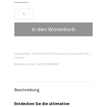
BUGOLINI
Alcan-
X
In den Warenkorb
–
Magnetische
Alcantara-
Hülle,
Kategorien:
Accessoires für Frauen
,
Accessoires für
Herren
passend
Artikelnummer:
8720118938843
für
iPhone
14
Pro
Beschreibung
–
9002
Entdecken Sie die ultimative
Alcantara