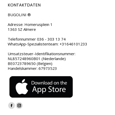
KONTAKTDATEN
BUGOLINI ®
Adresse: Homerusplein 1
1363 SZ Almere
Telefonnummer 036 - 303 13 74
WhatsApp-Spezialistenteam: +31646101233
Umsatzsteuer-Identifikationsnummer:
NL857248960B01 (Niederlande)
BE0723789650 (Belgien)
Handelskammer: 67973523
Finden Sie uns auf:
Facebook
Instagram