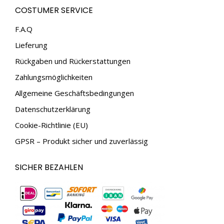
page
page
COSTUMER SERVICE
opens
opens
in
in
F.A.Q
new
new
Lieferung
window
window
Rückgaben und Rückerstattungen
Zahlungsmöglichkeiten
Allgemeine Geschäftsbedingungen
Datenschutzerklärung
Cookie-Richtlinie (EU)
GPSR – Produkt sicher und zuverlässig
SICHER BEZAHLEN