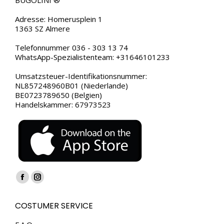
BUGOLINI ®
Adresse: Homerusplein 1
1363 SZ Almere
Telefonnummer 036 - 303 13 74
WhatsApp-Spezialistenteam: +31646101233
Umsatzsteuer-Identifikationsnummer:
NL857248960B01 (Niederlande)
BE0723789650 (Belgien)
Handelskammer: 67973523
Finden Sie uns auf:
Facebook
Instagram
page
page
COSTUMER SERVICE
opens
opens
in
in