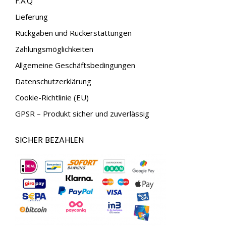
F.A.Q
new
new
Lieferung
window
window
Rückgaben und Rückerstattungen
Zahlungsmöglichkeiten
Allgemeine Geschäftsbedingungen
Datenschutzerklärung
Cookie-Richtlinie (EU)
GPSR – Produkt sicher und zuverlässig
SICHER BEZAHLEN