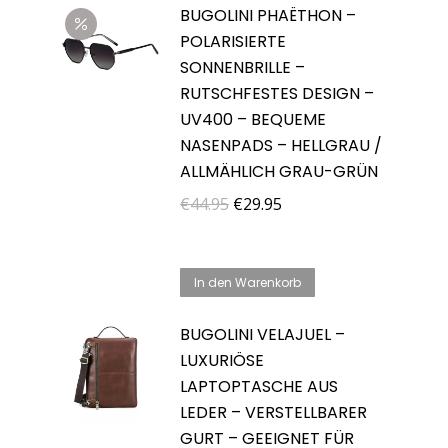
BUGOLINI PHAËTHON –
POLARISIERTE
SONNENBRILLE –
RUTSCHFESTES DESIGN –
UV400 – BEQUEME
NASENPADS – HELLGRAU /
ALLMÄHLICH GRAU-GRÜN
Ursprünglicher
Aktueller
€
44.95
€
29.95
Preis
Preis
war:
ist:
In den Warenkorb
€44.95
€29.95.
BUGOLINI VELAJUEL –
LUXURIÖSE
LAPTOPTASCHE AUS
LEDER – VERSTELLBARER
GURT – GEEIGNET FÜR