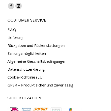
Finden Sie uns auf:
Facebook
Instagram
page
page
COSTUMER SERVICE
opens
opens
in
in
F.A.Q
new
new
Lieferung
window
window
Rückgaben und Rückerstattungen
Zahlungsmöglichkeiten
Allgemeine Geschäftsbedingungen
Datenschutzerklärung
Cookie-Richtlinie (EU)
GPSR – Produkt sicher und zuverlässig
SICHER BEZAHLEN