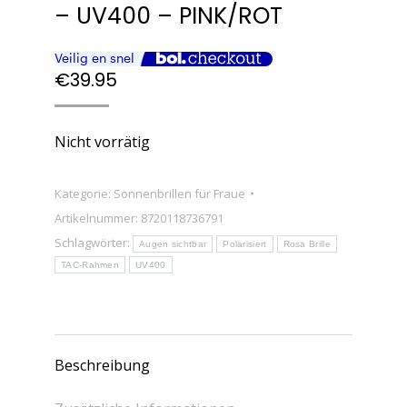
– UV400 – PINK/ROT
€
39.95
Nicht vorrätig
Kategorie:
Sonnenbrillen für Fraue
Artikelnummer:
8720118736791
Schlagwörter:
Augen sichtbar
Polarisiert
Rosa Brille
TAC-Rahmen
UV400
Beschreibung