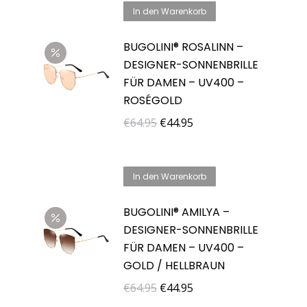
In den Warenkorb
BUGOLINI® ROSALINN –
DESIGNER-SONNENBRILLE
FÜR DAMEN – UV400 –
ROSÉGOLD
Ursprünglicher
Aktueller
€
64.95
€
44.95
Preis
Preis
war:
ist:
In den Warenkorb
€64.95
€44.95.
BUGOLINI® AMILYA –
DESIGNER-SONNENBRILLE
FÜR DAMEN – UV400 –
GOLD / HELLBRAUN
Ursprünglicher
Aktueller
€
64.95
€
44.95
Preis
Preis