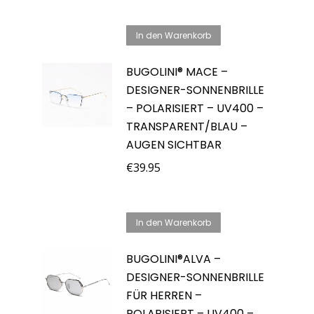
war:
ist:
In den Warenkorb
€64.95
€44.95.
BUGOLINI® MACE –
DESIGNER-SONNENBRILLE
– POLARISIERT – UV400 –
TRANSPARENT/BLAU –
AUGEN SICHTBAR
€
39.95
In den Warenkorb
BUGOLINI®ALVA –
DESIGNER-SONNENBRILLE
FÜR HERREN –
POLARISIERT – UV400 –