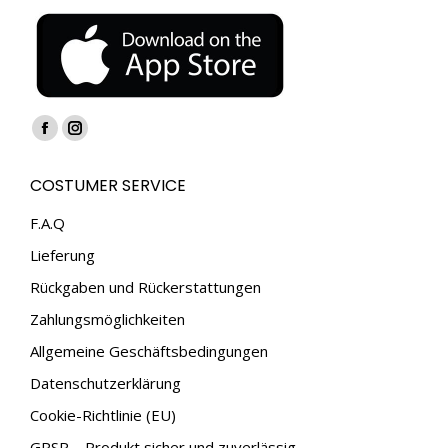
Finden Sie uns auf:
Facebook
Instagram
page
page
COSTUMER SERVICE
opens
opens
in
in
F.A.Q
new
new
Lieferung
window
window
Rückgaben und Rückerstattungen
Zahlungsmöglichkeiten
Allgemeine Geschäftsbedingungen
Datenschutzerklärung
Cookie-Richtlinie (EU)
GPSR – Produkt sicher und zuverlässig