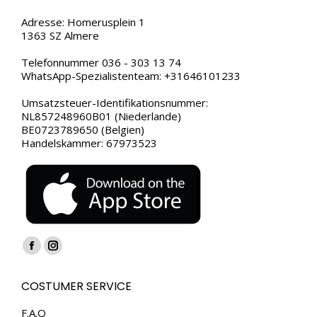
Adresse: Homerusplein 1
1363 SZ Almere
Telefonnummer 036 - 303 13 74
WhatsApp-Spezialistenteam: +31646101233
Umsatzsteuer-Identifikationsnummer:
NL857248960B01 (Niederlande)
BE0723789650 (Belgien)
Handelskammer: 67973523
Finden Sie uns auf:
Facebook
Instagram
page
page
COSTUMER SERVICE
opens
opens
in
in
F.A.Q