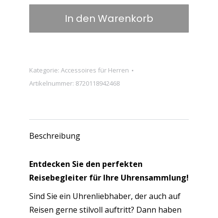
X
In den Warenkorb
–
Leder-
Uhrenhalter
mit
Kategorie:
Accessoires für Herren
2
Artikelnummer:
8720118942468
Fächern
und
Knopfverschluss
–
Beschreibung
Retro-
Uhrenhalter
Entdecken Sie den perfekten
–
Reisebegleiter für Ihre Uhrensammlung!
Echtleder
Sind Sie ein Uhrenliebhaber, der auch auf
–
Reisen gerne stilvoll auftritt? Dann haben
Kaffee