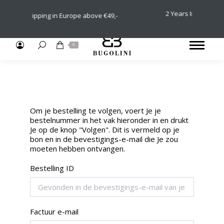
2 Years International
Free Shipping in Europe above €49,-
Returns (30
Search:
0
Om je bestelling te volgen, voert Je je
bestelnummer in het vak hieronder in en drukt
Je op de knop "Volgen". Dit is vermeld op je
bon en in de bevestigings-e-mail die Je zou
moeten hebben ontvangen.
Bestelling ID
Factuur e-mail