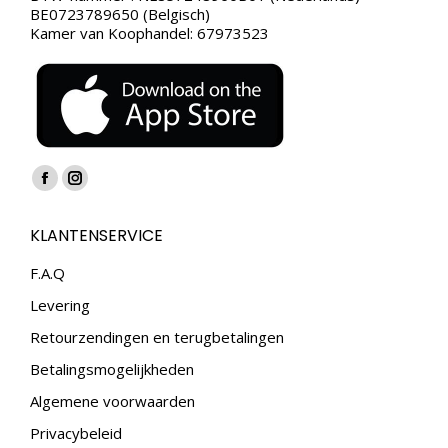
BE0723789650 (Belgisch)
Kamer van Koophandel: 67973523
Vind ons op:
Facebook
Instagram
page
page
KLANTENSERVICE
opens
opens
in
in
F.A.Q
new
new
Levering
window
window
Retourzendingen en terugbetalingen
Betalingsmogelijkheden
Algemene voorwaarden
Privacybeleid