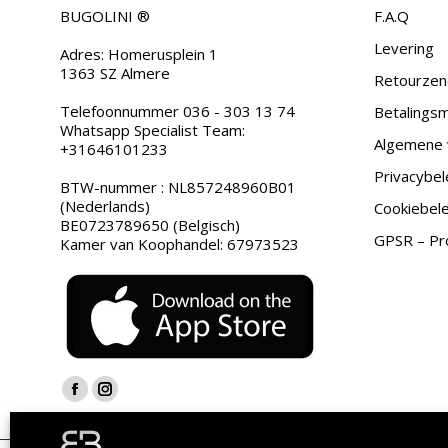
BUGOLINI ®
F.A.Q
Levering
Adres: Homerusplein 1
1363 SZ Almere
Retourzen
Telefoonnummer 036 - 303 13 74
Betalings
Whatsapp Specialist Team:
Algemene 
+31646101233
Privacybel
BTW-nummer : NL857248960B01
(Nederlands)
Cookiebele
BE0723789650 (Belgisch)
GPSR – Pro
Kamer van Koophandel: 67973523
Vind ons op:
Facebook
Instagram
page
page