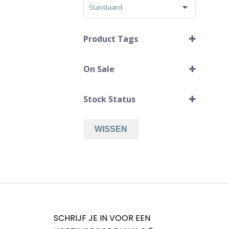
Sorteer producten
Product Tags
On Sale
Blauwe bril
Aanbieding
Bruine bril
Stock Status
Gepolariseerd
Groene bril
Ogen zichtbaar
TAC-frame
WISSEN
UV400
Zwarte bril
SCHRIJF JE IN VOOR EEN