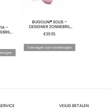
BUGOLINI® SOLIS –
DESIGNER ZONNEBRIL
IA –
VOOR DAMES –
EBRIL
€
39.95
GEPOLARISEERD – UV400 –
 –
ZWART/BLAUW –
UV400 –
ZICHTBARE OGEN
N –
Toevoegen aan winkelwagen
GROEN
elwagen
SERVICE
VEILIG BETALEN