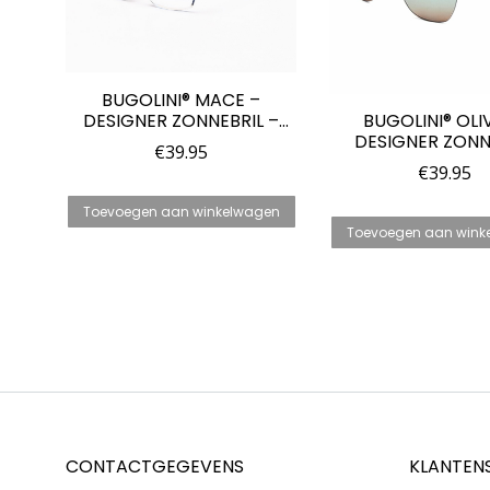
BUGOLINI® MACE –
DESIGNER ZONNEBRIL –
BUGOLINI® OLIV
GEPOLARISEERD – UV400 –
DESIGNER ZONN
€
39.95
TRANSPARANT/BLAUW –
VOOR DAMES
€
39.95
ZICHTBARE OGE
GEPOLARISEERD – 
ZICHTBARE OGE
Toevoegen aan winkelwagen
BRUIN/BLAUW/
Toevoegen aan wink
CONTACTGEGEVENS
KLANTEN