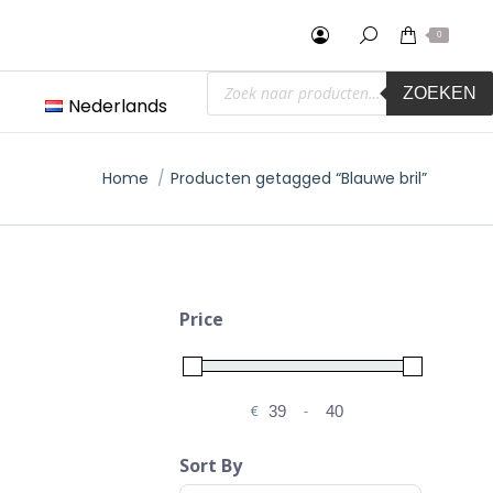
0
Producten
ZOEKEN
zoeken
Nederlands
Je bent hier:
Home
Producten getagged “Blauwe bril”
Price
€
-
Minimale prijs
Maximale prijs
Sort By