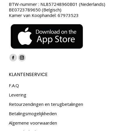
BTW-nummer : NL857248960B01 (Nederlands)
BE0723789650 (Belgisch)
Kamer van Koophandel: 67973523
Vind ons op:
Facebook
Instagram
page
page
KLANTENSERVICE
opens
opens
in
in
F.A.Q
new
new
Levering
window
window
Retourzendingen en terugbetalingen
Betalingsmogelijkheden
Algemene voorwaarden