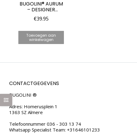
BUGOLINI® AURUM
– DESIGNER
ZONNEBRIL –
€
39.95
GEPOLARISEERD –
UV400 –
ZICHTBARE OGEN
Toevoegen aan
– GOUD
winkelwagen
CONTACTGEGEVENS
BUGOLINI ®
Adres: Homerusplein 1
1363 SZ Almere
Telefoonnummer 036 - 303 13 74
Whatsapp Specialist Team: +31646101233