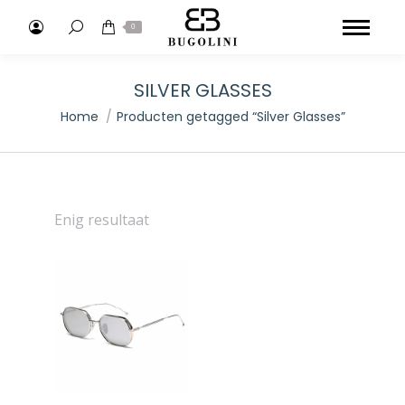
Search:
0
SILVER GLASSES
Je bent hier:
Home
Producten getagged “Silver Glasses”
Enig resultaat