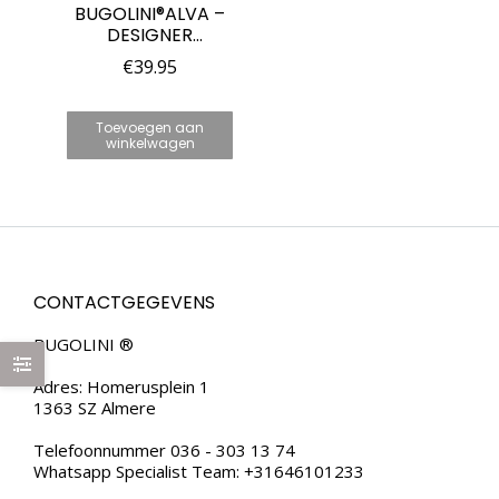
BUGOLINI®ALVA –
DESIGNER
ZONNEBRIL VOOR
€
39.95
HEREN –
GEPOLARISEERD –
UV400 – ZILVER
Toevoegen aan
winkelwagen
CONTACTGEGEVENS
BUGOLINI ®
Adres: Homerusplein 1
1363 SZ Almere
Telefoonnummer 036 - 303 13 74
Whatsapp Specialist Team: +31646101233