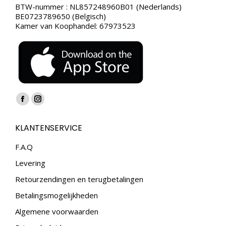
BTW-nummer : NL857248960B01 (Nederlands)
BE0723789650 (Belgisch)
Kamer van Koophandel: 67973523
Vind ons op:
Facebook
Instagram
page
page
KLANTENSERVICE
opens
opens
in
in
F.A.Q
new
new
Levering
window
window
Retourzendingen en terugbetalingen
Betalingsmogelijkheden
Algemene voorwaarden