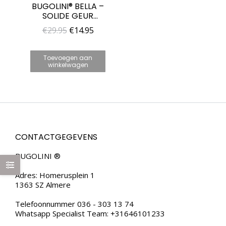
BUGOLINI® BELLA –
SOLIDE GEUR
VOOR VROUWEN –
Oorspronkelijke
Huidige
€
29.95
€
14.95
UNIEKE PARFUM
prijs
prijs
VOOR HAAR
was:
is:
Toevoegen aan
winkelwagen
€29.95.
€14.95.
CONTACTGEGEVENS
BUGOLINI ®
Adres: Homerusplein 1
1363 SZ Almere
Telefoonnummer 036 - 303 13 74
Whatsapp Specialist Team: +31646101233