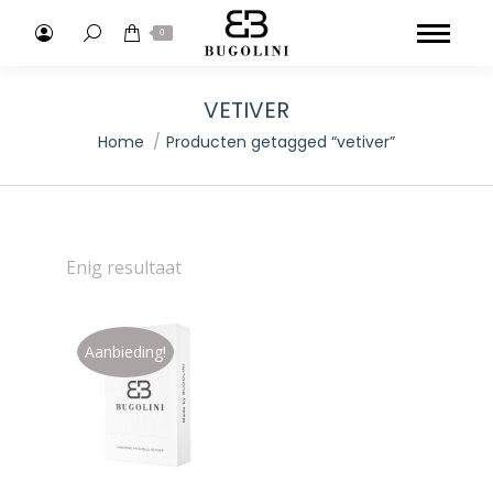
Search:
0
VETIVER
Je bent hier:
Home
Producten getagged “vetiver”
Enig resultaat
Aanbieding!