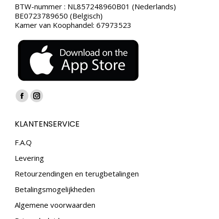
BTW-nummer : NL857248960B01 (Nederlands)
BE0723789650 (Belgisch)
Kamer van Koophandel: 67973523
Vind ons op:
Facebook
Instagram
page
page
KLANTENSERVICE
opens
opens
in
in
F.A.Q
new
new
Levering
window
window
Retourzendingen en terugbetalingen
Betalingsmogelijkheden
Algemene voorwaarden