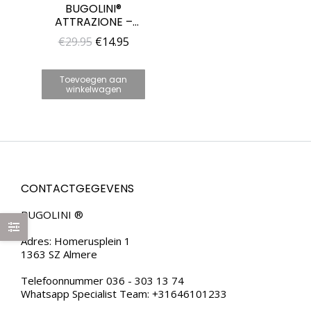
BUGOLINI®
ATTRAZIONE –
SOLIDE PARFUM
Oorspronkelijke
Huidige
€
29.95
€
14.95
VOOR VROUWEN –
prijs
prijs
UNIEK PARFUM
VOOR HAAR
was:
is:
Toevoegen aan
winkelwagen
€29.95.
€14.95.
CONTACTGEGEVENS
BUGOLINI ®
Adres: Homerusplein 1
1363 SZ Almere
Telefoonnummer 036 - 303 13 74
Whatsapp Specialist Team: +31646101233