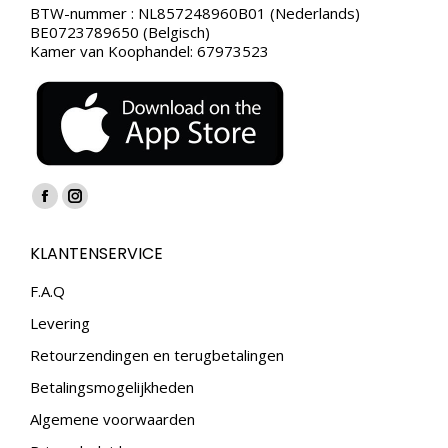
BTW-nummer : NL857248960B01 (Nederlands)
BE0723789650 (Belgisch)
Kamer van Koophandel: 67973523
Vind ons op:
Facebook
Instagram
page
page
KLANTENSERVICE
opens
opens
in
in
F.A.Q
new
new
Levering
window
window
Retourzendingen en terugbetalingen
Betalingsmogelijkheden
Algemene voorwaarden