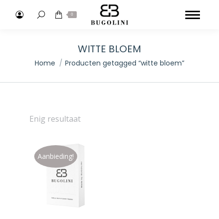
Search:
0
WITTE BLOEM
Je bent hier:
Home
Producten getagged “witte bloem”
Enig resultaat
Aanbieding!