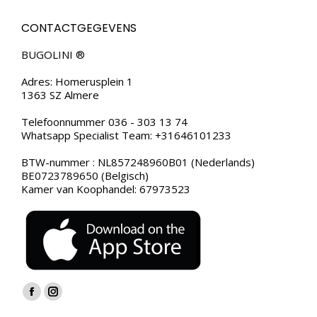
CONTACTGEGEVENS
BUGOLINI ®
Adres: Homerusplein 1
1363 SZ Almere
Telefoonnummer 036 - 303 13 74
Whatsapp Specialist Team: +31646101233
BTW-nummer : NL857248960B01 (Nederlands)
BE0723789650 (Belgisch)
Kamer van Koophandel: 67973523
Vind ons op:
Facebook
Instagram