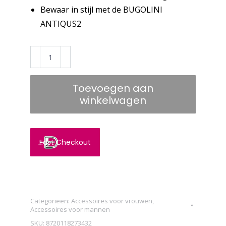
Bewaar in stijl met de BUGOLINI
ANTIQUS2
BUGOLINI
Antiqus2
-
Toevoegen aan
Dubbele
winkelwagen
horlogedoos
met
tas
Fast Checkout
-
Vintage
leer
met
Categorieën:
Accessoires voor vrouwen
,
ritsvakje
Accessoires voor mannen
aantal
SKU:
8720118273432