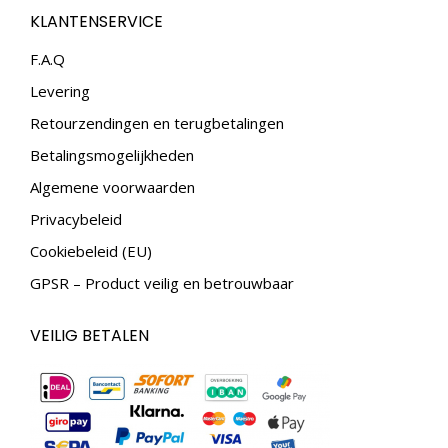
page
page
KLANTENSERVICE
opens
opens
in
in
F.A.Q
new
new
Levering
window
window
Retourzendingen en terugbetalingen
Betalingsmogelijkheden
Algemene voorwaarden
Privacybeleid
Cookiebeleid (EU)
GPSR – Product veilig en betrouwbaar
VEILIG BETALEN