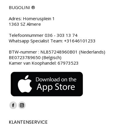
BUGOLINI ®
Adres: Homerusplein 1
1363 SZ Almere
Telefoonnummer 036 - 303 13 74
Whatsapp Specialist Team: +31646101233
BTW-nummer : NL857248960B01 (Nederlands)
BE0723789650 (Belgisch)
Kamer van Koophandel: 67973523
Vind ons op:
Facebook
Instagram
page
page
KLANTENSERVICE
opens
opens