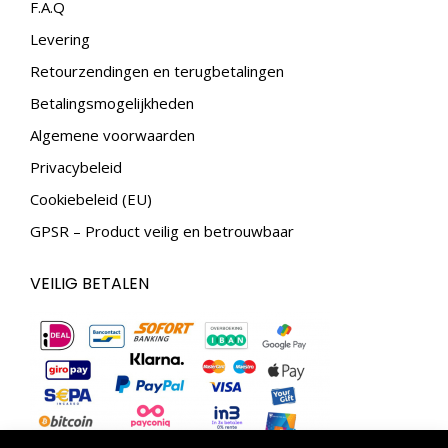
in
in
F.A.Q
new
new
Levering
window
window
Retourzendingen en terugbetalingen
Betalingsmogelijkheden
Algemene voorwaarden
Privacybeleid
Cookiebeleid (EU)
GPSR – Product veilig en betrouwbaar
VEILIG BETALEN