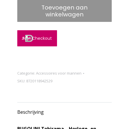
-
Toevoegen aan
Horloge-
winkelwagen
en
brillenhouder
met
Fast Checkout
ritssluiting
-
Retro
horloge-
Categorie:
Accessoires voor mannen
en
SKU:
8720118942529
brillenhouder
-
Echt
leer
Beschrijving
met
ingebouwde
BUGOLINI Tobirama – Horloge- en