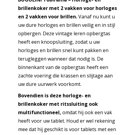
spiegel
brillenkoker met 2 vakken voor horloges
-
en 2 vakken voor brillen.
Vanaf nu kunt u
Geschikt
uw dure horloges en brillen veilig en in stijl
voor
opbergen. Deze vintage leren opbergtas
2
heeft een knoopsluiting, zodat u uw
horloges
horloges en brillen snel kunt pakken en
en
terugleggen wanneer dat nodig is. De
2
binnenkant van de opbergtas heeft een
brillen
zachte voering die krassen en slijtage aan
-
uw dure uurwerk voorkomt.
Met
Bovendien is deze horloge- en
tabletvak
brillenkoker met ritssluiting ook
-
multifunctioneel,
omdat hij ook een vak
Koffie
heeft voor uw tablet. Houd er wel rekening
aantal
mee dat hij geschikt is voor tablets met een