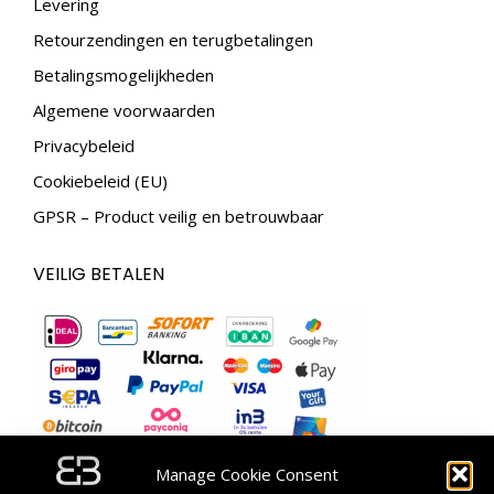
Levering
window
window
Retourzendingen en terugbetalingen
Betalingsmogelijkheden
Algemene voorwaarden
Privacybeleid
Cookiebeleid (EU)
GPSR – Product veilig en betrouwbaar
VEILIG BETALEN
Manage Cookie Consent