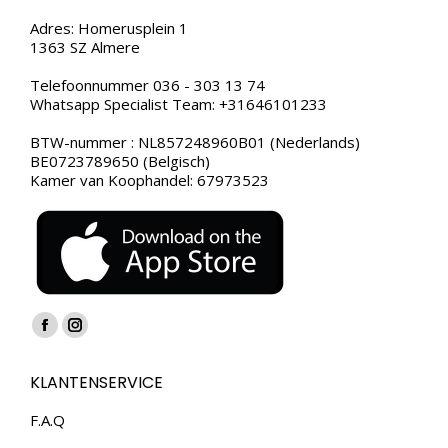
Adres: Homerusplein 1
1363 SZ Almere
Telefoonnummer 036 - 303 13 74
Whatsapp Specialist Team: +31646101233
BTW-nummer : NL857248960B01 (Nederlands)
BE0723789650 (Belgisch)
Kamer van Koophandel: 67973523
Vind ons op:
Facebook
Instagram
page
page
KLANTENSERVICE
opens
opens
in
in
F.A.Q
new
new