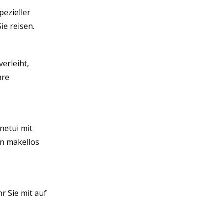
pezieller
ie reisen.
erleiht,
hre
netui mit
en makellos
r Sie mit auf