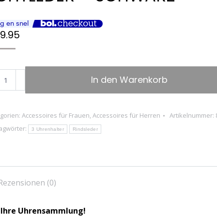
9.95
GOLINI
In den Warenkorb
TIQUS3
er-
gorien:
Accessoires für Frauen
,
Accessoires für Herren
Artikelnummer:
agwörter:
enbox
3 Uhrenhalter
Rindsleder
hern
Rezensionen (0)
ro-
r Ihre Uhrensammlung!
enhalter