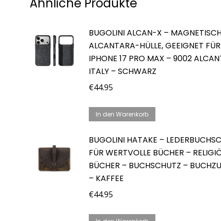
Ähnliche Produkte
BUGOLINI ALCAN-X – MAGNETISC
ALCANTARA-HÜLLE, GEEIGNET FÜR
IPHONE 17 PRO MAX – 9002 ALCA
ITALY – SCHWARZ
€
44.95
In den Warenkorb
BUGOLINI HATAKE – LEDERBUCHS
FÜR WERTVOLLE BÜCHER – RELIGI
BÜCHER – BUCHSCHUTZ – BUCHZ
– KAFFEE
€
44.95