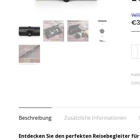
€
3
BU
AN
–
Led
Kate
Schl
Uhr
mit
3
Fäc
Beschreibung
Zusätzliche Informationen
–
Ret
Entdecken Sie den perfekten Reisebegleiter fü
Uhr