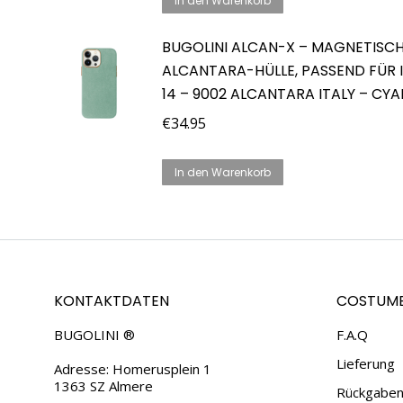
In den Warenkorb
BUGOLINI ALCAN-X – MAGNETISC
ALCANTARA-HÜLLE, PASSEND FÜR 
14 – 9002 ALCANTARA ITALY – CYA
€
34.95
In den Warenkorb
KONTAKTDATEN
COSTUME
BUGOLINI ®
F.A.Q
Lieferung
Adresse: Homerusplein 1
1363 SZ Almere
Rückgaben