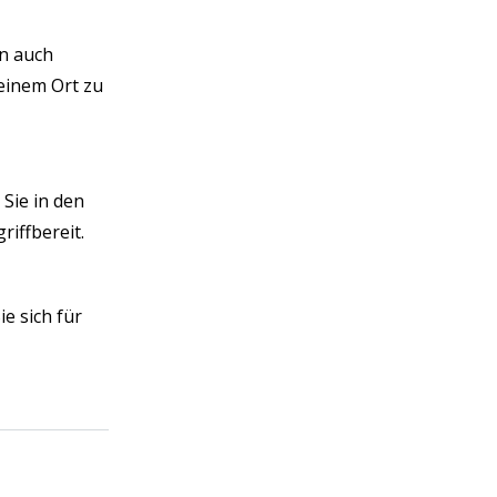
in auch
einem Ort zu
Sie in den
iffbereit.
ie sich für