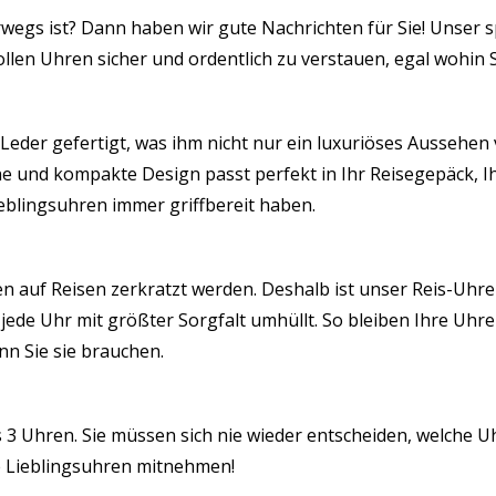
erwegs ist? Dann haben wir gute Nachrichten für Sie! Unser s
tleder
llen Uhren sicher und ordentlich zu verstauen, egal wohin S
warz
nge
eder gefertigt, was ihm nicht nur ein luxuriöses Aussehen v
e und kompakte Design passt perfekt in Ihr Reisegepäck, I
eblingsuhren immer griffbereit haben.
ren auf Reisen zerkratzt werden. Deshalb ist unser Reis-Uhre
jede Uhr mit größter Sorgfalt umhüllt. So bleiben Ihre Uhr
nn Sie sie brauchen.
s 3 Uhren. Sie müssen sich nie wieder entscheiden, welche Uh
e Lieblingsuhren mitnehmen!