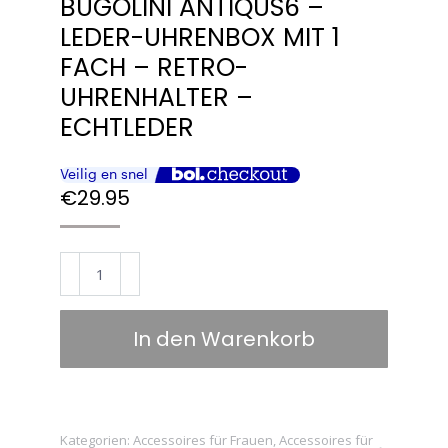
BUGOLINI ANTIQUS6 –
LEDER-UHRENBOX MIT 1
FACH – RETRO-
UHRENHALTER –
ECHTLEDER
€
29.95
BUGOLINI
ANTIQUS6
–
In den Warenkorb
Leder-
Uhrenbox
mit
1
Kategorien:
Accessoires für Frauen
,
Accessoires für