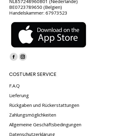
NL857248960B01 (Niederlande)
BE0723789650 (Belgien)
Handelskammer: 67973523
Finden Sie uns auf:
Facebook
Instagram
page
page
COSTUMER SERVICE
opens
opens
in
in
F.A.Q
new
new
Lieferung
window
window
Rückgaben und Rückerstattungen
Zahlungsmöglichkeiten
Allgemeine Geschäftsbedingungen
Datenschutzerklärung