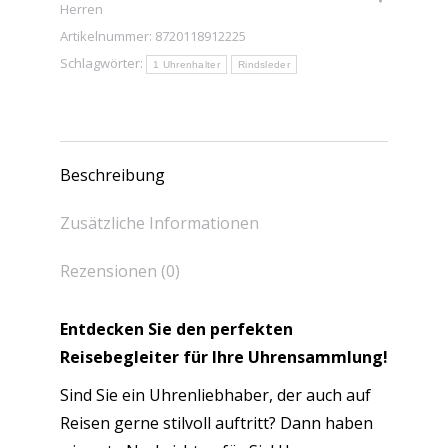
Herren
Fach
Artikelnummer:
8720118912225
–
Schlagwörter:
Retro-
1 Uhrenhalter
Rindsleder
Uhrenhalter
–
Echtleder
Beschreibung
Menge
Zusätzliche Informationen
Rezensionen (0)
Entdecken Sie den perfekten
Reisebegleiter für Ihre Uhrensammlung!
Sind Sie ein Uhrenliebhaber, der auch auf
Reisen gerne stilvoll auftritt? Dann haben