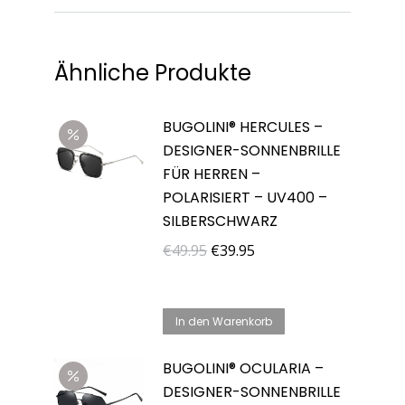
Ähnliche Produkte
BUGOLINI® HERCULES –
DESIGNER-SONNENBRILLE
FÜR HERREN –
POLARISIERT – UV400 –
SILBERSCHWARZ
Ursprünglicher
Aktueller
€
49.95
€
39.95
Preis
Preis
war:
ist:
In den Warenkorb
€49.95
€39.95.
BUGOLINI® OCULARIA –
DESIGNER-SONNENBRILLE