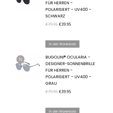
FÜR HERREN –
POLARISIERT – UV400 –
SCHWARZ
Ursprünglicher
Aktueller
€
79.95
€
39.95
Preis
Preis
war:
ist:
In den Warenkorb
€79.95
€39.95.
BUGOLINI® OCULARIA –
DESIGNER-SONNENBRILLE
FÜR HERREN –
POLARISIERT – UV400 –
GRAU
Ursprünglicher
Aktueller
€
79.95
€
39.95
Preis
Preis
war:
ist:
In den Warenkorb
€79.95
€39.95.