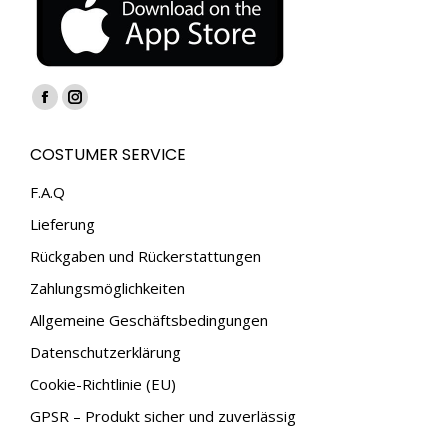
Finden Sie uns auf:
Facebook
Instagram
page
page
COSTUMER SERVICE
opens
opens
in
in
F.A.Q
new
new
Lieferung
window
window
Rückgaben und Rückerstattungen
Zahlungsmöglichkeiten
Allgemeine Geschäftsbedingungen
Datenschutzerklärung
Cookie-Richtlinie (EU)
GPSR – Produkt sicher und zuverlässig