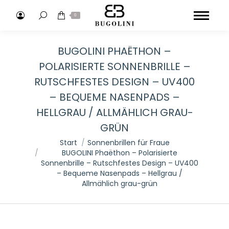
Search:
0
BUGOLINI PHAËTHON –
POLARISIERTE SONNENBRILLE –
RUTSCHFESTES DESIGN – UV400
– BEQUEME NASENPADS –
HELLGRAU / ALLMÄHLICH GRAU-
GRÜN
Sie befinden sich hier:
Start
Sonnenbrillen für Fraue
BUGOLINI Phaëthon – Polarisierte
Sonnenbrille – Rutschfestes Design – UV400
– Bequeme Nasenpads – Hellgrau /
Allmählich grau-grün