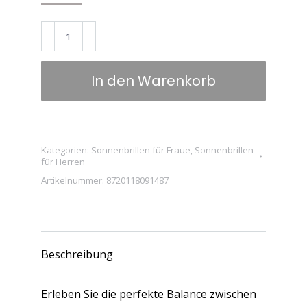
Preis
Preis
war:
ist:
BUGOLINI
€44.95
€29.95.
Phaëthon
–
In den Warenkorb
Polarisierte
Sonnenbrille
–
Rutschfestes
Kategorien:
Sonnenbrillen für Fraue
,
Sonnenbrillen
für Herren
Design
Artikelnummer:
8720118091487
–
UV400
–
Bequeme
Beschreibung
Nasenpads
–
Erleben Sie die perfekte Balance zwischen
Hellgrau