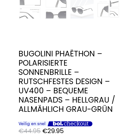
BUGOLINI PHAËTHON –
POLARISIERTE
SONNENBRILLE –
RUTSCHFESTES DESIGN –
UV400 – BEQUEME
NASENPADS – HELLGRAU /
ALLMÄHLICH GRAU-GRÜN
Ursprünglicher
Aktueller
€
44.95
€
29.95