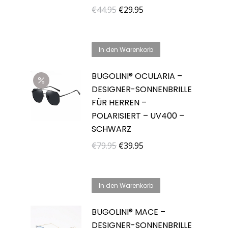
Ursprünglicher
Aktueller
€
44.95
€
29.95
Preis
Preis
war:
ist:
In den Warenkorb
€44.95
€29.95.
BUGOLINI® OCULARIA –
DESIGNER-SONNENBRILLE
FÜR HERREN –
POLARISIERT – UV400 –
SCHWARZ
Ursprünglicher
Aktueller
€
79.95
€
39.95
Preis
Preis
war:
ist:
In den Warenkorb
€79.95
€39.95.
BUGOLINI® MACE –
DESIGNER-SONNENBRILLE