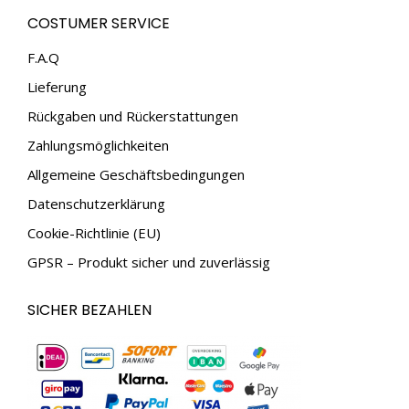
page
page
COSTUMER SERVICE
opens
opens
in
in
F.A.Q
new
new
Lieferung
window
window
Rückgaben und Rückerstattungen
Zahlungsmöglichkeiten
Allgemeine Geschäftsbedingungen
Datenschutzerklärung
Cookie-Richtlinie (EU)
GPSR – Produkt sicher und zuverlässig
SICHER BEZAHLEN