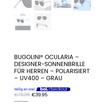
BUGOLINI® OCULARIA –
DESIGNER-SONNENBRILLE
FÜR HERREN – POLARISIERT
– UV400 – GRAU
Ursprünglicher
Aktueller
€
79.95
€
39.95
Preis
Preis