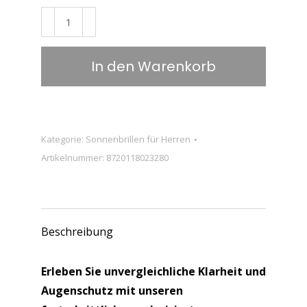
war:
ist:
BUGOLINI®
€79.95
€39.95.
Ocularia
–
In den Warenkorb
Designer-
Sonnenbrille
für
Herren
Kategorie:
Sonnenbrillen für Herren
–
Artikelnummer:
8720118023280
Polarisiert
–
UV400
–
Beschreibung
Grau
Menge
Erleben Sie unvergleichliche Klarheit und
Augenschutz mit unseren