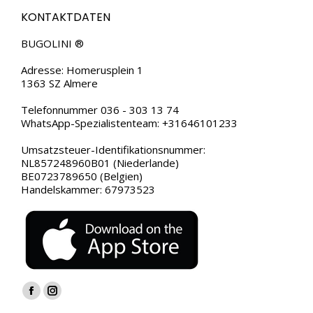
KONTAKTDATEN
BUGOLINI ®
Adresse: Homerusplein 1
1363 SZ Almere
Telefonnummer 036 - 303 13 74
WhatsApp-Spezialistenteam: +31646101233
Umsatzsteuer-Identifikationsnummer:
NL857248960B01 (Niederlande)
BE0723789650 (Belgien)
Handelskammer: 67973523
Finden Sie uns auf:
Facebook
Instagram