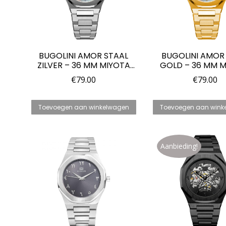
BUGOLINI AMOR STAAL
BUGOLINI AMOR 
ZILVER – 36 MM MIYOTA
GOLD – 36 MM 
2025 QUARTZ HORLOGE
2025 QUARTZHO
€
79.00
€
79.00
VOOR DAMES
VOOR DAM
Toevoegen aan winkelwagen
Toevoegen aan wink
Aanbieding!