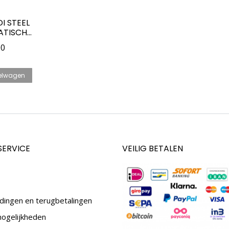
I STEEL
ATISCH
LOGE –
pronkelijke
Huidige
00
K VOOR
prijs
is:
elwagen
0.
€79.00.
SERVICE
VEILIG BETALEN
dingen en terugbetalingen
mogelijkheden