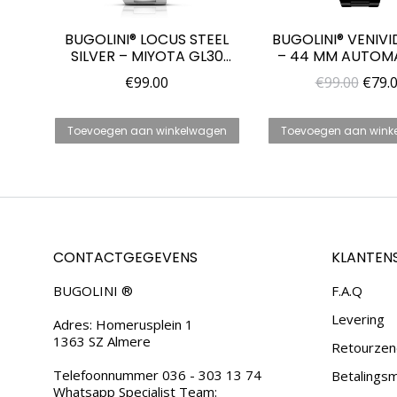
BUGOLINI® LOCUS STEEL
BUGOLINI® VENIVID
SILVER – MIYOTA GL30
– 44 MM AUTOM
QUARTZHORLOGE VOOR
LUXE STALEN HOR
Oors
€
99.00
€
99.00
€
79.
HEREN
MIDNIGHT BLAC
prijs
HEREN
was:
Toevoegen aan winkelwagen
Toevoegen aan wink
€99.0
CONTACTGEGEVENS
KLANTEN
BUGOLINI ®
F.A.Q
Levering
Adres: Homerusplein 1
1363 SZ Almere
Retourzen
Telefoonnummer 036 - 303 13 74
Betalings
Whatsapp Specialist Team: