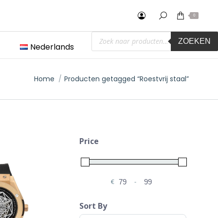
0
Producten
ZOEKEN
zoeken
Nederlands
Je bent hier:
Home
Producten getagged “Roestvrij staal”
Price
€
-
Minimale prijs
Maximale prijs
Sort By