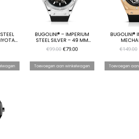
STEEL
BUGOLINI® – IMPERIUM
BUGOLINI® 
MIYOTA
STEEL SILVER – 49 MM
MECHA
RLOGE
MECHANISCH
AUTOMA
Oorspronkelijke
Huidige
€
99.00
€
79.00
€
149.00
ES
AUTOMATISCH HORLOGE
HERENHO
prijs
prijs
VOOR HEREN
DONKE
was:
is:
elwagen
Toevoegen aan winkelwagen
Toevoegen aan
€99.00.
€79.00.