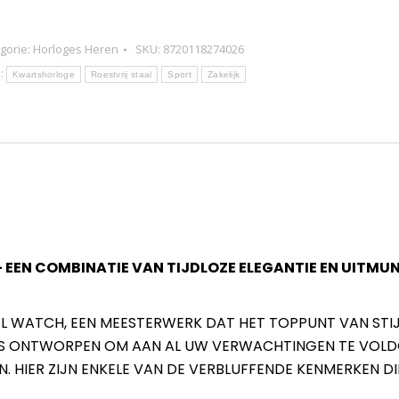
ota
0
gorie:
Horloges Heren
SKU:
8720118274026
rtzhorloge
:
Kwartshorloge
Roestvrij staal
Sport
Zakelijk
r
en
tal
 EEN COMBINATIE VAN TIJDLOZE ELEGANTIE EN UITMU
EL WATCH, EEN MEESTERWERK DAT HET TOPPUNT VAN STIJ
E IS ONTWORPEN OM AAN AL UW VERWACHTINGEN TE VOLD
N. HIER ZIJN ENKELE VAN DE VERBLUFFENDE KENMERKEN DI