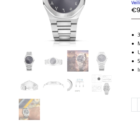
€
9
3
BU
Loc
Ste
Silv
-