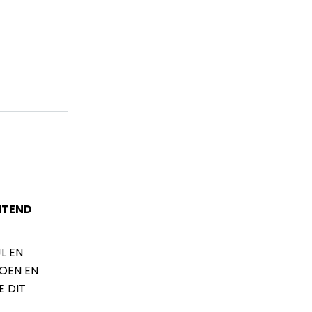
NTEND
L EN
OEN EN
E DIT