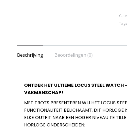
Miy
GL3
Cate
qua
Tags
voo
her
aan
Beschrijving
Beoordelingen (0)
ONTDEK HET ULTIEME LOCUS STEEL WATCH –
VAKMANSCHAP!
MET TROTS PRESENTEREN WIJ HET LOCUS STE
FUNCTIONALITEIT BELICHAAMT. DIT HORLOG
ELKE OUTFIT NAAR EEN HOGER NIVEAU TE TILLE
HORLOGE ONDERSCHEIDEN: