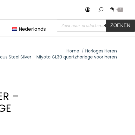
0
Producten
ZOEKEN
zoeken
Nederlands
Home
Horloges Heren
cus Steel Silver – Miyota GL30 quartzhorloge voor heren
ER –
GE