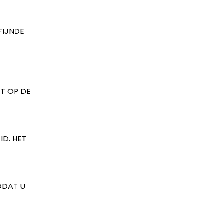
FIJNDE
T OP DE
D. HET
ODAT U