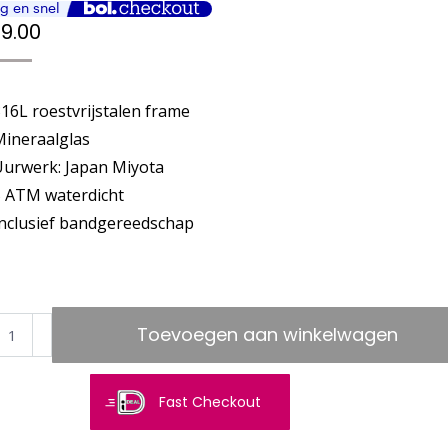
9.00
16L roestvrijstalen frame
Mineraalglas
Uurwerk: Japan Miyota
5 ATM waterdicht
Inclusief bandgereedschap
GOLINI®
Toevoegen aan winkelwagen
us
el
Fast Checkout
er