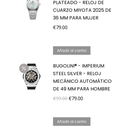
PLATEADO - RELOJ DE
CUARZO MIYOTA 2025 DE
36 MM PARA MUJER
€
79.00
Añadir al carrito
BUGOLINI® - IMPERIUM
STEEL SILVER - RELOJ
MECÁNICO AUTOMÁTICO
DE 49 MM PARA HOMBRE
El
El
€
99.00
€
79.00
precio
precio
original
actual
Añadir al carrito
era:
es:
€99.00.
€79.00.