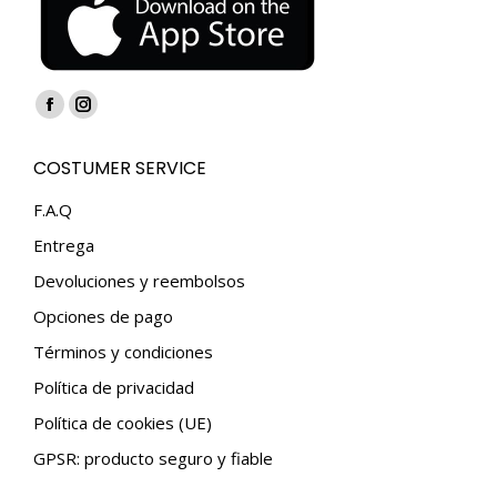
Encuéntranos en:
Facebook
Instagram
page
page
COSTUMER SERVICE
opens
opens
in
in
F.A.Q
new
new
Entrega
window
window
Devoluciones y reembolsos
Opciones de pago
Términos y condiciones
Política de privacidad
Política de cookies (UE)
GPSR: producto seguro y fiable