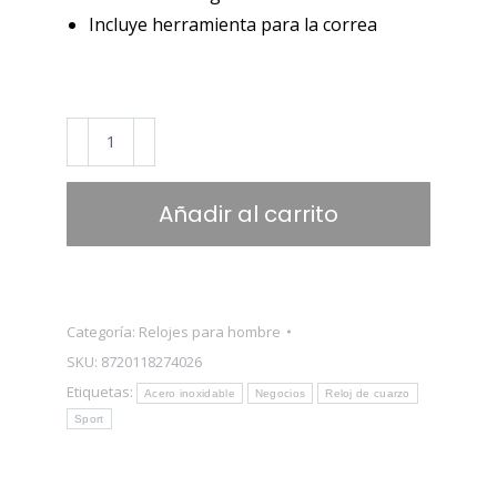
Incluye herramienta para la correa
BUGOLINI®
Locus
Steel
Añadir al carrito
Silver
-
Reloj
de
Categoría:
Relojes para hombre
cuarzo
SKU:
8720118274026
Miyota
Etiquetas:
Acero inoxidable
Negocios
Reloj de cuarzo
GL30
Sport
para
hombre