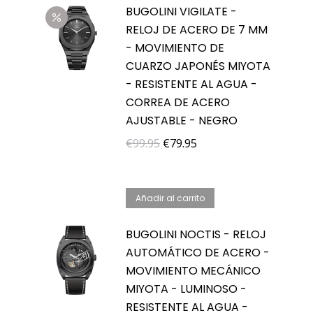
BUGOLINI VIGILATE -
RELOJ DE ACERO DE 7 MM
- MOVIMIENTO DE
CUARZO JAPONÉS MIYOTA
- RESISTENTE AL AGUA -
CORREA DE ACERO
AJUSTABLE - NEGRO
El
El
€
99.95
€
79.95
precio
precio
original
actual
Añadir al carrito
era:
es:
€99.95.
€79.95.
BUGOLINI NOCTIS - RELOJ
AUTOMÁTICO DE ACERO -
MOVIMIENTO MECÁNICO
MIYOTA - LUMINOSO -
RESISTENTE AL AGUA -