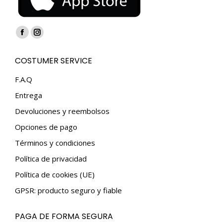
Encuéntranos en:
Facebook
Instagram
page
page
COSTUMER SERVICE
opens
opens
in
in
F.A.Q
new
new
Entrega
window
window
Devoluciones y reembolsos
Opciones de pago
Términos y condiciones
Política de privacidad
Política de cookies (UE)
GPSR: producto seguro y fiable
PAGA DE FORMA SEGURA