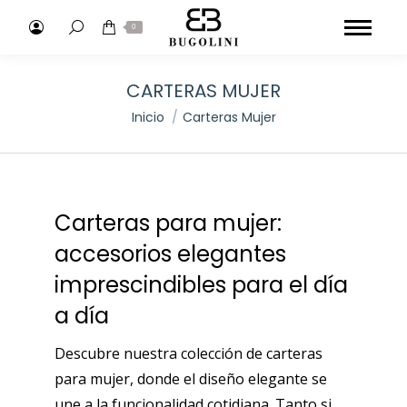
Buscar:
0
CARTERAS MUJER
Estás aquí:
Inicio
Carteras Mujer
Carteras para mujer:
accesorios elegantes
imprescindibles para el día
a día
Descubre nuestra colección de carteras
para mujer, donde el diseño elegante se
une a la funcionalidad cotidiana. Tanto si