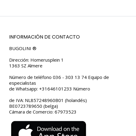
era:
es:
€59.95.
€39.95.
INFORMACIÓN DE CONTACTO
BUGOLINI ®
Dirección: Homerusplein 1
1363 SZ Almere
Número de teléfono 036 - 303 13 74 Equipo de
especialistas
de Whatsapp: +31646101233 Número
de IVA: NL857248960B01 (holandés)
BE0723789650 (belga)
Cámara de Comercio: 67973523