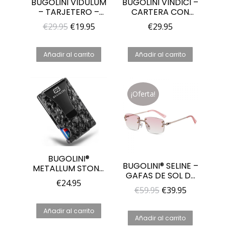
BUGOLINI VIDULUM
BUGOLINI VINDICI –
– TARJETERO –
CARTERA CON
NEGRO – ESTUCHE
CUERO GENUINO Y
El
El
€
29.95
€
19.95
€
29.95
METÁLICO –
PROTECCIÓN RFID
precio
precio
PROTECCIÓN RFID
– CARTERA
– CARTERA PARA
COMPACTA Y
original
actual
Añadir al carrito
Añadir al carrito
HOMBRE Y MUJER
AMPLIADA CON
era:
es:
DOBLE
CREMALLERA
€29.95.
€19.95.
¡Oferta!
BUGOLINI®
BUGOLINI® SELINE –
METALLUM STONE:
GAFAS DE SOL DE
LUJOSO
€
24.95
DISEÑO – UV400 –
TARJETERO DE
El
El
€
59.95
€
39.95
DORADO ROSA
ALUMINIO CON
precio
precio
RFID; CARTERA
Añadir al carrito
COMPACTA PARA
original
actual
Añadir al carrito
HOMBRE Y MUJER.