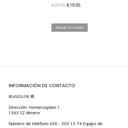
El
El
€
29.95
€
19.95
precio
precio
original
actual
Añadir al carrito
era:
es:
€29.95.
€19.95.
INFORMACIÓN DE CONTACTO
BUGOLINI ®
Dirección: Homerusplein 1
1363 SZ Almere
Número de teléfono 036 - 303 13 74 Equipo de