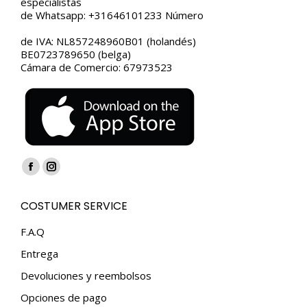
especialistas
de Whatsapp: +31646101233 Número
de IVA: NL857248960B01 (holandés)
BE0723789650 (belga)
Cámara de Comercio: 67973523
Encuéntranos en:
Facebook
Instagram
page
page
COSTUMER SERVICE
opens
opens
in
in
F.A.Q
new
new
Entrega
window
window
Devoluciones y reembolsos
Opciones de pago