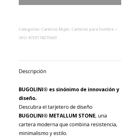
tarjetero
de
aluminio
Categorías:
Carteras Mujer
,
Carteras para hombre
con
SKU:
8720118275603
RFID;
cartera
compacta
para
Descripción
hombre
y
BUGOLINI® es sinónimo de innovación y
mujer.
diseño.
cantidad
Descubra el tarjetero de diseño
BUGOLINI® METALLUM STONE
, una
cartera moderna que combina resistencia,
minimalismo y estilo.