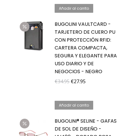
original
actual
Añadir al carrito
era:
es:
€34.95.
€27.95.
BUGOLINI VAULTCARD -
TARJETERO DE CUERO PU
CON PROTECCIÓN RFID:
CARTERA COMPACTA,
SEGURA Y ELEGANTE PARA
USO DIARIO Y DE
NEGOCIOS - NEGRO
El
El
€
34.95
€
27.95
precio
precio
original
actual
Añadir al carrito
era:
es:
€34.95.
€27.95.
BUGOLINI® SELINE - GAFAS
DE SOL DE DISEÑO -