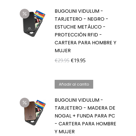
BUGOLINI VIDULUM -
TARJETERO - NEGRO -
ESTUCHE METÁLICO -
PROTECCIÓN RFID -
CARTERA PARA HOMBRE Y
MUJER
El
El
€
29.95
€
19.95
precio
precio
original
actual
Añadir al carrito
era:
es:
€29.95.
€19.95.
BUGOLINI VIDULUM -
TARJETERO - MADERA DE
NOGAL + FUNDA PARA PC
- CARTERA PARA HOMBRE
Y MUJER