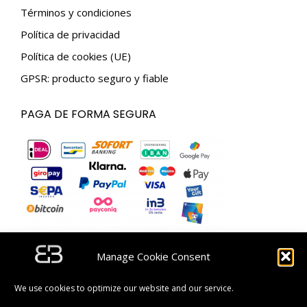
Términos y condiciones
Política de privacidad
Política de cookies (UE)
GPSR: producto seguro y fiable
PAGA DE FORMA SEGURA
Manage Cookie Consent
SUSCRÍBETE Y OBTÉN UN CÓDIGO DE DESCUENTO
DE 5 €.
We use cookies to optimize our website and our service.