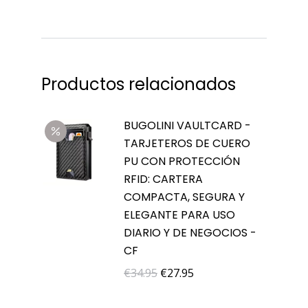
Productos relacionados
BUGOLINI VAULTCARD -
TARJETEROS DE CUERO
PU CON PROTECCIÓN
RFID: CARTERA
COMPACTA, SEGURA Y
ELEGANTE PARA USO
DIARIO Y DE NEGOCIOS -
CF
El
El
€
34.95
€
27.95
precio
precio