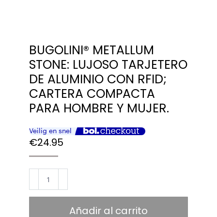
BUGOLINI® METALLUM
STONE: LUJOSO TARJETERO
DE ALUMINIO CON RFID;
CARTERA COMPACTA
PARA HOMBRE Y MUJER.
€
24.95
BUGOLINI®
METALLUM
Stone:
Añadir al carrito
lujoso