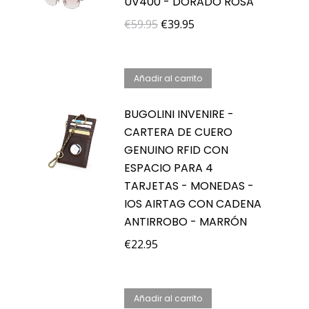
UV400 - DORADO ROSA
El
El
€
59.95
€
39.95
precio
precio
original
actual
Añadir al carrito
era:
es:
€59.95.
€39.95.
BUGOLINI INVENIRE -
CARTERA DE CUERO
GENUINO RFID CON
ESPACIO PARA 4
TARJETAS - MONEDAS -
IOS AIRTAG CON CADENA
ANTIRROBO - MARRÓN
€
22.95
Añadir al carrito