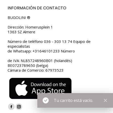
INFORMACIÓN DE CONTACTO
BUGOLINI ®
Dirección: Homerusplein 1
1363 SZ Almere
Número de teléfono 036 - 303 13 74 Equipo de
especialistas
de Whatsapp: +31646101233 Número
de IVA: NL857248960B01 (holandés)
BE0723789650 (belga)
Cámara de Comercio: 67973523
Tu carrito está vacío.
Encuéntranos en:
Facebook
Instagram