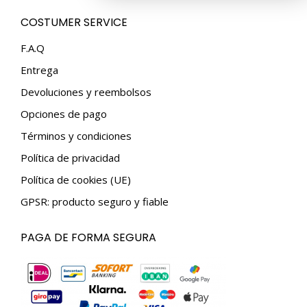
page
page
COSTUMER SERVICE
opens
opens
in
in
F.A.Q
new
new
Entrega
window
window
Devoluciones y reembolsos
Opciones de pago
Términos y condiciones
Política de privacidad
Política de cookies (UE)
GPSR: producto seguro y fiable
PAGA DE FORMA SEGURA