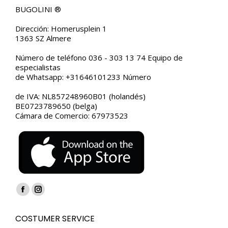
BUGOLINI ®
Dirección: Homerusplein 1
1363 SZ Almere
Número de teléfono 036 - 303 13 74 Equipo de
especialistas
de Whatsapp: +31646101233 Número
de IVA: NL857248960B01 (holandés)
BE0723789650 (belga)
Cámara de Comercio: 67973523
Encuéntranos en:
Facebook
Instagram
page
page
COSTUMER SERVICE
opens
opens