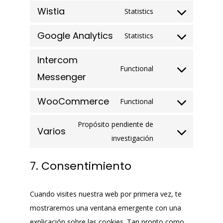
woo-
to
Wistia
Statistics
multi-
Consent
service
currency
to
Google Analytics
wordpress
Statistics
Consent
service
to
Intercom
wistia
Functional
service
Consent
Messenger
google-
to
analytics
WooCommerce
Functional
service
Consent
intercom-
to
Propósito pendiente de
Varios
messenger
service
Consent
investigación
woocommerce
to
7. Consentimiento
service
varios
Cuando visites nuestra web por primera vez, te
mostraremos una ventana emergente con una
explicación sobre las cookies. Tan pronto como