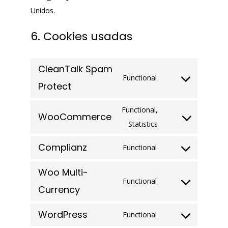
Unidos.
6. Cookies usadas
CleanTalk Spam
Functional
Consent
Protect
to
Functional,
service
WooCommerce
Consent
Statistics
cleantalk-
to
spam-
Complianz
Functional
service
Consent
protect
woocommerce
to
Woo Multi-
Functional
service
Consent
Currency
complianz
to
WordPress
Functional
service
Consent