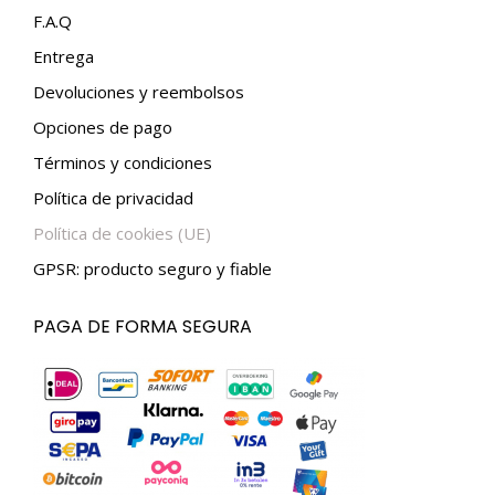
in
in
F.A.Q
new
new
Entrega
window
window
Devoluciones y reembolsos
Opciones de pago
Términos y condiciones
Política de privacidad
Política de cookies (UE)
GPSR: producto seguro y fiable
PAGA DE FORMA SEGURA