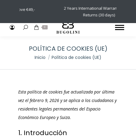
2 Years International Warranty & Easy
above €49,-
Returns (30 days)
Buscar:
0
POLÍTICA DE COOKIES (UE)
Estás aquí:
Inicio
Política de cookies (UE)
Esta política de cookies fue actualizada por última
vez el febrero 9, 2026 y se aplica a los ciudadanos y
residentes legales permanentes del Espacio
Económico Europeo y Suiza.
1. Introducción