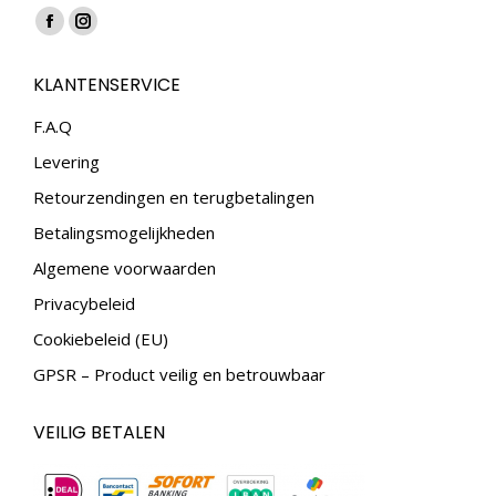
Vind ons op:
Facebook
Instagram
page
page
KLANTENSERVICE
opens
opens
in
in
F.A.Q
new
new
Levering
window
window
Retourzendingen en terugbetalingen
Betalingsmogelijkheden
Algemene voorwaarden
Privacybeleid
Cookiebeleid (EU)
GPSR – Product veilig en betrouwbaar
VEILIG BETALEN