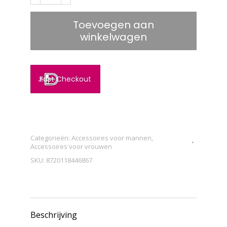
Itachi
-
Toevoegen aan
Magnetische
winkelwagen
Alcantara-
hoes
Geschikt
Fast Checkout
voor
iPhone
16
Pro
Categorieën:
Accessoires voor mannen
,
MAX
Accessoires voor vrouwen
-
SKU:
8720118446867
Achterkant
-
9002
Beschrijving
Alcantara