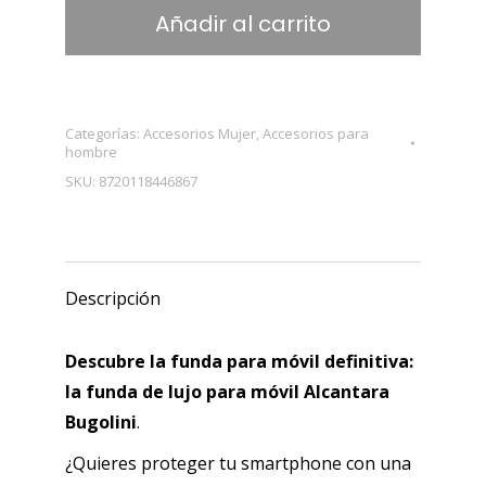
-
Añadir al carrito
Funda
magnética
Alcantara
Apta
Categorías:
Accesorios Mujer
,
Accesorios para
hombre
para
SKU:
8720118446867
iPhone
16
Pro
MAX
Descripción
-
Funda
Descubre la funda para móvil definitiva:
trasera
la funda de lujo para móvil Alcantara
-
Bugolini
.
9002
Alcantara
¿Quieres proteger tu smartphone con una