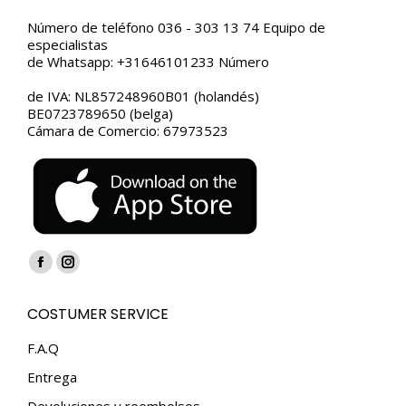
Número de teléfono 036 - 303 13 74 Equipo de
especialistas
de Whatsapp: +31646101233 Número
de IVA: NL857248960B01 (holandés)
BE0723789650 (belga)
Cámara de Comercio: 67973523
Encuéntranos en:
Facebook
Instagram
page
page
COSTUMER SERVICE
opens
opens
in
in
F.A.Q
new
new
Entrega
window
window