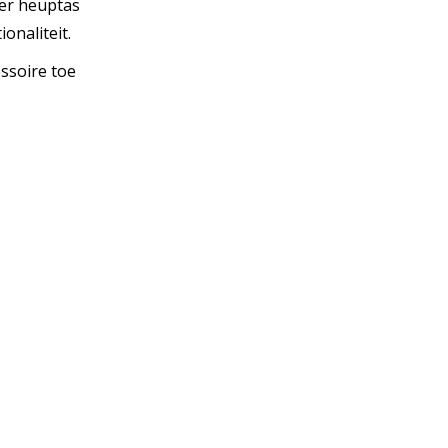
der heuptas
onaliteit.
essoire toe