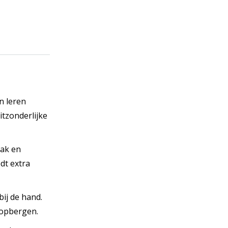
n leren
itzonderlijke
rak en
dt extra
bij de hand.
 opbergen.