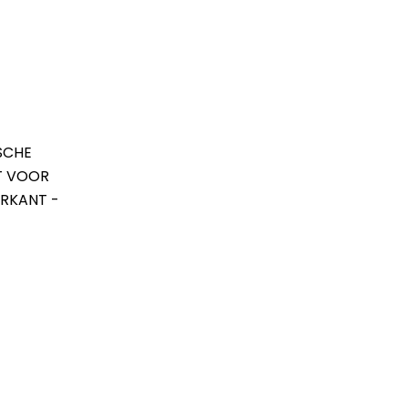
SCHE
T VOOR
ERKANT -