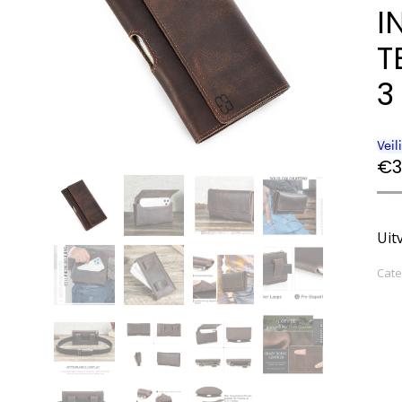
I
T
3
€
3
Uit
Cate