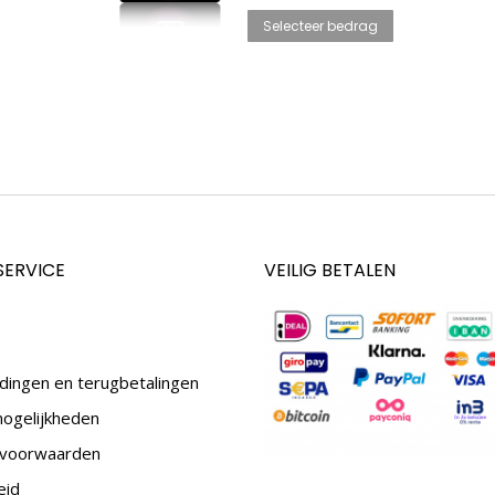
Dit
tot
Selecteer bedrag
product
€500.00
heeft
meerdere
variaties.
Deze
optie
kan
SERVICE
VEILIG BETALEN
gekozen
worden
op
de
dingen en terugbetalingen
productpag
mogelijkheden
voorwaarden
eid