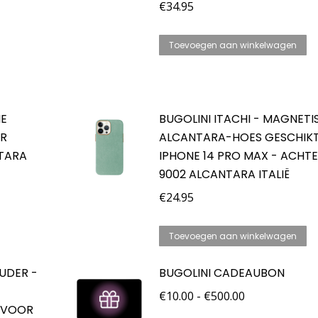
€
34.95
Toevoegen aan winkelwagen
HE
BUGOLINI ITACHI - MAGNETI
OR
ALCANTARA-HOES GESCHIK
NTARA
IPHONE 14 PRO MAX - ACHT
9002 ALCANTARA ITALIË
€
24.95
Toevoegen aan winkelwagen
UDER -
BUGOLINI CADEAUBON
Prijsklasse:
€
10.00
-
€
500.00
 VOOR
€10.00