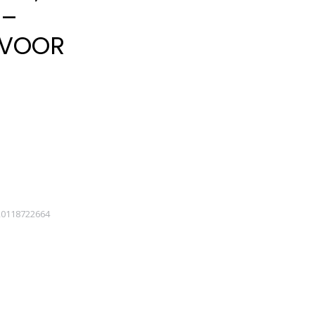
 –
 VOOR
20118722664