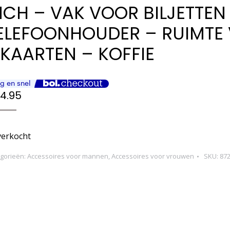
NCH – VAK VOOR BILJETTEN
ELEFOONHOUDER – RUIMTE
 KAARTEN – KOFFIE
4.95
verkocht
gorieën:
Accessoires voor mannen
,
Accessoires voor vrouwen
SKU:
87