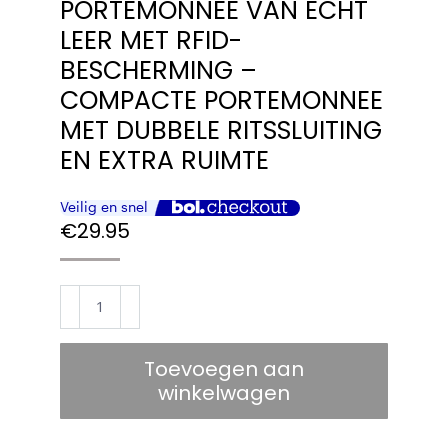
PORTEMONNEE VAN ECHT
LEER MET RFID-
BESCHERMING –
COMPACTE PORTEMONNEE
MET DUBBELE RITSSLUITING
EN EXTRA RUIMTE
€
29.95
BUGOLINI
VINDICI
-
Toevoegen aan
Portemonnee
winkelwagen
van
echt