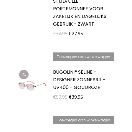
STIJLVOLLE
PORTEMONNEE VOOR
ZAKELIJK EN DAGELIJKS
GEBRUIK - ZWART
Oorspronkelijke
Huidige
€
34.95
€
27.95
prijs
prijs
was:
is:
Toevoegen aan winkelwagen
€34.95.
€27.95.
BUGOLINI® SELINE -
DESIGNER ZONNEBRIL -
UV400 - GOUDROZE
Oorspronkelijke
Huidige
€
59.95
€
39.95
prijs
prijs
was:
is:
Toevoegen aan winkelwagen
€59.95.
€39.95.