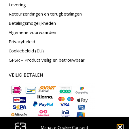
new
new
Levering
window
window
Retourzendingen en terugbetalingen
Betalingsmogelijkheden
Algemene voorwaarden
Privacybeleid
Cookiebeleid (EU)
GPSR – Product veilig en betrouwbaar
VEILIG BETALEN
Manage Cookie Consent