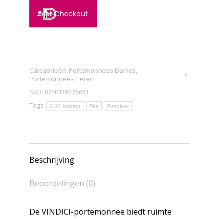
leer
Fast Checkout
met
RFID-
bescherming
-
Categorieën:
Portemonnees Dames
,
Compacte
Portemonnees Heren
portemonnee
SKU:
8720118275641
met
Tags:
0-10 kaarten
Rits
Rundleer
dubbele
ritssluiting
en
extra
Beschrijving
ruimte
Beoordelingen (0)
aantal
De VINDICI-portemonnee biedt ruimte