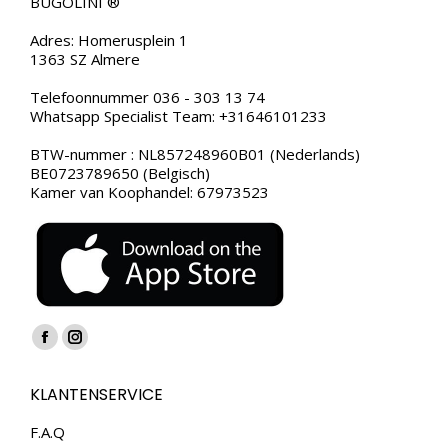
BUGOLINI ®
Adres: Homerusplein 1
1363 SZ Almere
Telefoonnummer 036 - 303 13 74
Whatsapp Specialist Team: +31646101233
BTW-nummer : NL857248960B01 (Nederlands)
BE0723789650 (Belgisch)
Kamer van Koophandel: 67973523
Vind ons op:
Facebook
Instagram
page
page
KLANTENSERVICE
opens
opens
in
in
F.A.Q