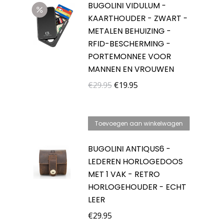
BUGOLINI VIDULUM -
KAARTHOUDER - ZWART -
METALEN BEHUIZING -
RFID-BESCHERMING -
PORTEMONNEE VOOR
MANNEN EN VROUWEN
Oorspronkelijke
Huidige
€
29.95
€
19.95
prijs
prijs
was:
is:
Toevoegen aan winkelwagen
€29.95.
€19.95.
BUGOLINI ANTIQUS6 -
LEDEREN HORLOGEDOOS
MET 1 VAK - RETRO
HORLOGEHOUDER - ECHT
LEER
€
29.95