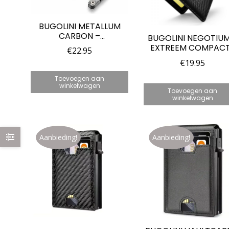
BUGOLINI METALLUM
CARBON –
BUGOLINI NEGOTIUM
KAARTHOUDER VAN
EXTREEM COMPAC
€
22.95
LUCHTVAARTALUMINIUM
LEREN PORTEMONNE
€
19.95
– PORTEMONNEE –
GELDCLIP – ID-HOU
GELDHOUDER – UNISEX /
– KAARTHOUDER 
Toevoegen aan
HEREN – DAMES
CARBON
winkelwagen
Toevoegen aan
winkelwagen
Aanbieding!
Aanbieding!