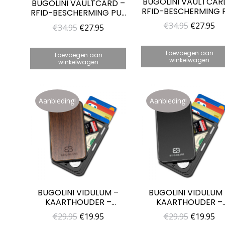
BUGOLINI VAULTCAR
BUGOLINI VAULTCARD –
RFID-BESCHERMING 
RFID-BESCHERMING PU-
LEREN
LEREN
Oorspron
Hu
€
34.95
€
27.95
Oorspronkelijke
Huidige
€
34.95
€
27.95
CREDITCARDHOUDER
CREDITCARDHOUDER –
prijs
pri
COMPACTE, VEILIGE
prijs
prijs
COMPACTE, VEILIGE EN
STIJLVOLLE
STIJLVOLLE
was:
is:
Toevoegen aan
was:
is:
Toevoegen aan
PORTEMONNEE VO
PORTEMONNEE VOOR
winkelwagen
winkelwagen
€34.95.
€2
ZAKELIJK EN DAGELI
€34.95.
€27.95.
ZAKELIJK EN DAGELIJKS
GEBRUIK – ZWART
GEBRUIK – CF
Aanbieding!
Aanbieding!
BUGOLINI VIDULUM –
BUGOLINI VIDULUM
KAARTHOUDER –
KAARTHOUDER –
WALNOOTHOUT + PC-
ZWART – METALE
Oorspronkelijke
Huidige
Oorspron
Hu
€
29.95
€
19.95
€
29.95
€
19.95
HOESJE –
BEHUIZING – RFID