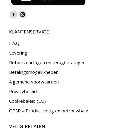
Vind ons op:
Facebook
Instagram
page
page
KLANTENSERVICE
opens
opens
in
in
F.A.Q
new
new
Levering
window
window
Retourzendingen en terugbetalingen
Betalingsmogelijkheden
Algemene voorwaarden
Privacybeleid
Cookiebeleid (EU)
GPSR – Product veilig en betrouwbaar
VEILIG BETALEN