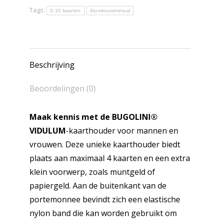
en
Tags:
0-10 kaarten
Aluminiummetaal
vrouwen
aantal
Beschrijving
Beoordelingen (0)
Maak kennis met de BUGOLINI®
VIDULUM
-kaarthouder voor mannen en
vrouwen. Deze unieke kaarthouder biedt
plaats aan maximaal 4 kaarten en een extra
klein voorwerp, zoals muntgeld of
papiergeld. Aan de buitenkant van de
portemonnee bevindt zich een elastische
nylon band die kan worden gebruikt om