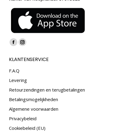
Vind ons op:
Facebook
Instagram
page
page
KLANTENSERVICE
opens
opens
in
in
F.A.Q
new
new
Levering
window
window
Retourzendingen en terugbetalingen
Betalingsmogelijkheden
Algemene voorwaarden
Privacybeleid
Cookiebeleid (EU)