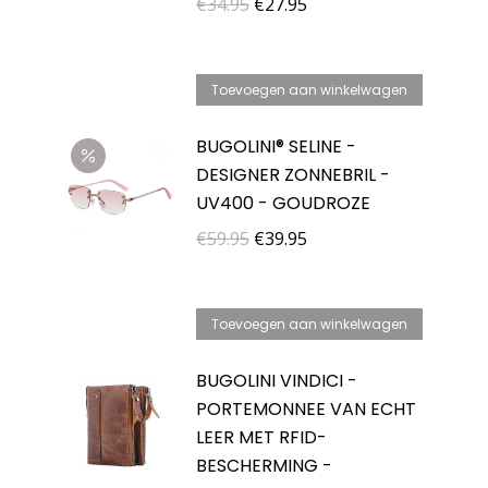
Oorspronkelijke
Huidige
€
34.95
€
27.95
prijs
prijs
was:
is:
Toevoegen aan winkelwagen
€34.95.
€27.95.
BUGOLINI® SELINE -
DESIGNER ZONNEBRIL -
UV400 - GOUDROZE
Oorspronkelijke
Huidige
€
59.95
€
39.95
prijs
prijs
was:
is:
Toevoegen aan winkelwagen
€59.95.
€39.95.
BUGOLINI VINDICI -
PORTEMONNEE VAN ECHT
LEER MET RFID-
BESCHERMING -