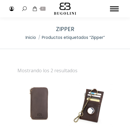
Buscar:
0
ZIPPER
Estás aquí:
Inicio
Productos etiquetados “Zipper”
Mostrando los 2 resultados