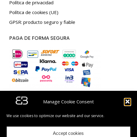
Política de privacidad
Política de cookies (UE)
GPSR: producto seguro y fiable
PAGA DE FORMA SEGURA
Manage Cookie Consent
SUSCRÍBETE Y OBTÉN UN CÓDIGO DE DESCUENTO
DE 5 €.
We use cookies to optimize our website and our service.
Accept cookies