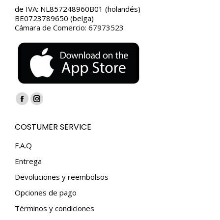
de IVA: NL857248960B01 (holandés)
BE0723789650 (belga)
Cámara de Comercio: 67973523
Encuéntranos en:
Facebook
Instagram
page
page
COSTUMER SERVICE
opens
opens
in
in
F.A.Q
new
new
Entrega
window
window
Devoluciones y reembolsos
Opciones de pago
Términos y condiciones