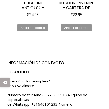
BUGOLINI
BUGOLINI INVENIRE
ANTIQUS2 –
– CARTERA DE
ESTUCHE DOBLE
CUERO GENUINO
€
24.95
€
22.95
PARA RELOJES –
RFID CON ESPACIO
CUERO VINTAGE
PARA 4 TARJETAS
CON BOLSILLO
– MONEDAS – IOS
Añadir al carrito
Añadir al carrito
CON CREMALLER
AIRTAG CON
CADENA
ANTIRROBO –
MARRÓN
INFORMACIÓN DE CONTACTO
BUGOLINI ®
Dirección: Homerusplein 1
1363 SZ Almere
Número de teléfono 036 - 303 13 74 Equipo de
especialistas
de Whatsapp: +31646101233 Número