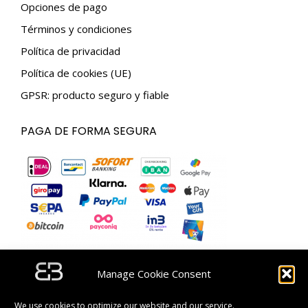
Opciones de pago
Términos y condiciones
Política de privacidad
Política de cookies (UE)
GPSR: producto seguro y fiable
PAGA DE FORMA SEGURA
Manage Cookie Consent
SUSCRÍBETE Y OBTÉN UN CÓDIGO DE DESCUENTO
DE 5 €.
We use cookies to optimize our website and our service.