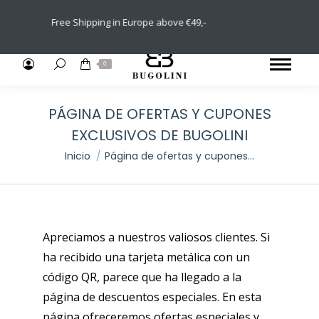
2 Years Intern
Free Shipping in Europe above €49,-
Retu
Buscar:
0
PÁGINA DE OFERTAS Y CUPONES
EXCLUSIVOS DE BUGOLINI
Estás aquí:
Inicio
Página de ofertas y cupones…
Apreciamos a nuestros valiosos clientes. Si
ha recibido una tarjeta metálica con un
código QR, parece que ha llegado a la
página de descuentos especiales. En esta
página ofreceremos ofertas especiales y