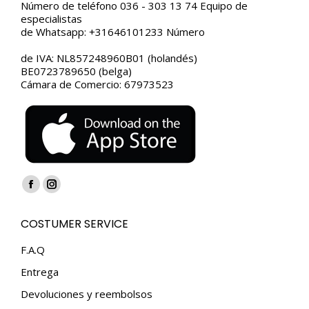
Número de teléfono 036 - 303 13 74 Equipo de
especialistas
de Whatsapp: +31646101233 Número
de IVA: NL857248960B01 (holandés)
BE0723789650 (belga)
Cámara de Comercio: 67973523
Encuéntranos en:
Facebook
Instagram
page
page
COSTUMER SERVICE
opens
opens
in
in
F.A.Q
new
new
Entrega
window
window
Devoluciones y reembolsos