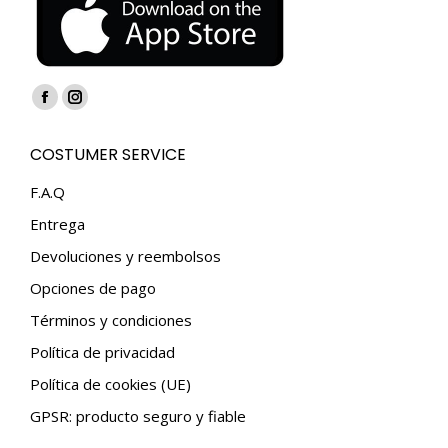
Encuéntranos en:
Facebook
Instagram
page
page
COSTUMER SERVICE
opens
opens
in
in
F.A.Q
new
new
Entrega
window
window
Devoluciones y reembolsos
Opciones de pago
Términos y condiciones
Política de privacidad
Política de cookies (UE)
GPSR: producto seguro y fiable