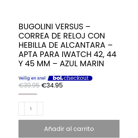
BUGOLINI VERSUS –
CORREA DE RELOJ CON
HEBILLA DE ALCANTARA –
APTA PARA IWATCH 42, 44
Y 45 MM – AZUL MARIN
El
El
€
39.95
€
34.95
precio
precio
original
actual
BUGOLINI
era:
es:
Versus
€39.95.
€34.95.
-
Añadir al carrito
Correa