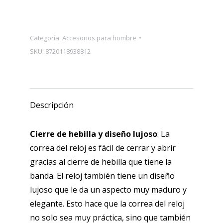
de
reloj
con
Categoría:
Accesorios para hombre
hebilla
SKU:
8720118938812
de
Alcantara
-
Apta
Descripción
para
iWatch
Cierre de hebilla y diseño lujoso
: La
42,
correa del reloj es fácil de cerrar y abrir
44
gracias al cierre de hebilla que tiene la
y
banda. El reloj también tiene un diseño
45
lujoso que le da un aspecto muy maduro y
mm
elegante. Esto hace que la correa del reloj
-
no solo sea muy práctica, sino que también