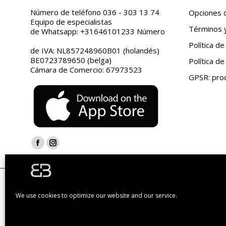
Número de teléfono 036 - 303 13 74
Opciones 
Equipo de especialistas
Términos y
de Whatsapp: +31646101233 Número
Política de
de IVA: NL857248960B01 (holandés)
BE0723789650 (belga)
Política de
Cámara de Comercio: 67973523
GPSR: prod
Encuéntranos en:
Facebook
Instagram
page
page
opens
opens
| Socio de Bol.com | © Bugolini.com - 2020. Todos los derechos
in
in
We use cookies to optimize our website and our service.
new
new
window
window