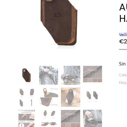
A
H
€
2
Sin
Cate
Etiq