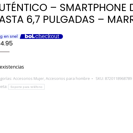
UTÉNTICO – SMARTPHONE 
ASTA 6,7 PULGADAS – MAR
4.95
 existencias
gorías:
Accesorios Mujer
,
Accesorios para hombre
SKU:
8720118968789
ueta:
Soporte para teléfono