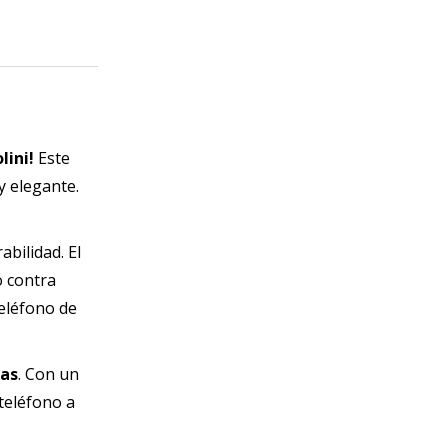
lini!
Este
y elegante.
abilidad. El
o contra
teléfono de
das
. Con un
 teléfono a