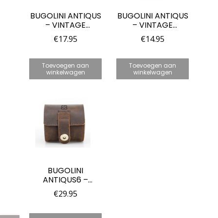
BUGOLINI ANTIQUS
BUGOLINI ANTIQUS
– VINTAGE
– VINTAGE
LEDEREN
LEDEREN
€
17.95
€
14.95
HORLOGEHOUDER
HORLOGEHOUDER
– OPBERGZAKJE
– OPBERGZAKJE
VOOR HORLOGES
VOOR HORLOGES
Toevoegen aan
Toevoegen aan
– ECHT LEER
– ECHT LEER –
winkelwagen
winkelwagen
LICHTBRUIN
BUGOLINI
ANTIQUS6 –
LEDEREN
€
29.95
HORLOGEDOOS
MET 1 VAK – RETRO
HORLOGEHOUDER