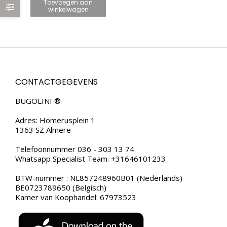
Toevoegen aan
– ECHT LEER
winkelwagen
CONTACTGEGEVENS
BUGOLINI ®
Adres: Homerusplein 1
1363 SZ Almere
Telefoonnummer 036 - 303 13 74
Whatsapp Specialist Team: +31646101233
BTW-nummer : NL857248960B01 (Nederlands)
BE0723789650 (Belgisch)
Kamer van Koophandel: 67973523