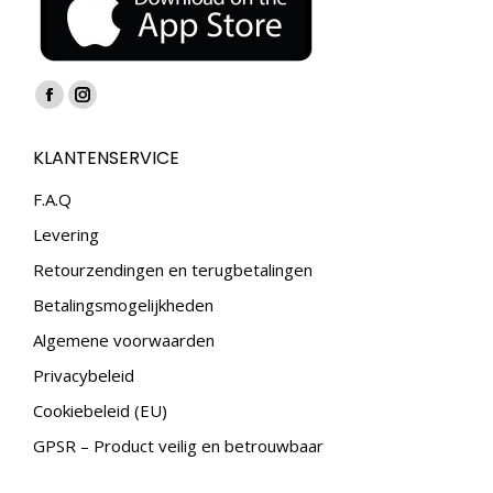
Vind ons op:
Facebook
Instagram
page
page
KLANTENSERVICE
opens
opens
in
in
F.A.Q
new
new
Levering
window
window
Retourzendingen en terugbetalingen
Betalingsmogelijkheden
Algemene voorwaarden
Privacybeleid
Cookiebeleid (EU)
GPSR – Product veilig en betrouwbaar