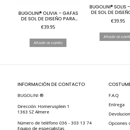
BUGOLINI® SOLIS 
DE SOL DE DISEÑ
BUGOLINI® OLIVIA – GAFAS
MUJER – POLARIZ
DE SOL DE DISEÑO PARA
€
39.95
UV400 – NEGRO/
MUJER – POLARIZADAS –
€
39.95
OJOS VISIB
UV400 – OJOS VISIBLES –
MARRÓN/AZUL/VERD
Añadir al carri
Añadir al carrito
INFORMACIÓN DE CONTACTO
COSTUME
BUGOLINI ®
F.A.Q
Entrega
Dirección: Homerusplein 1
1363 SZ Almere
Devolucio
Número de teléfono 036 - 303 13 74
Opciones 
Equipo de especialistas