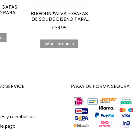
– GAFAS
O PARA
BUGOLINI®ALVA – GAFAS
ADAS –
DE SOL DE DISEÑO PARA
AZUL –
HOMBRE – POLARIZADAS –
€
39.95
LE
UV400 – PLAT
to
Añadir al carrito
R SERVICE
PAGA DE FORMA SEGURA
nes y reembolsos
de pago