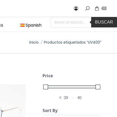
0
Búsqueda
BUSCAR
de
to
Spanish
productos
Estás aquí:
Inicio
Productos etiquetados “UV400”
Price
€
-
Minimum Price
Maximum Price
Sort By