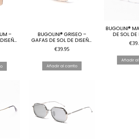
BUGOLINI® M
DE SOL DE
BUGOLINI® GRISEO –
UM –
POLARIZADAS
GAFAS DE SOL DE DISEÑO
 DISEÑO
€
39
TRANSPARENT
PARA HOMBRE – UV400 –
UV400 –
€
39.95
OJOS V
MARRÓN – OJOS VISIBLE
 DORADA
Añadir al
Añadir al carrito
to