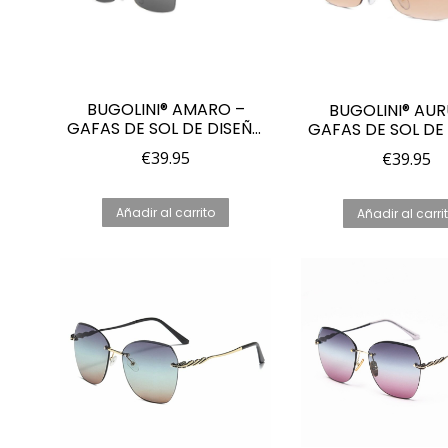
BUGOLINI® AMARO –
BUGOLINI® AUR
GAFAS DE SOL DE DISEÑO
GAFAS DE SOL DE
– POLARIZADAS – UV400 –
– POLARIZADAS – 
€
39.95
€
39.95
OJOS VISIBLES – NEGR
OJOS VISIBLES –
Añadir al carrito
Añadir al carri