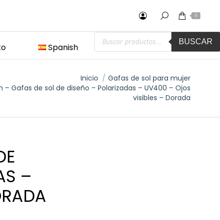
0
Búsqueda
BUSCAR
de
to
Spanish
productos
Inicio
Gafas de sol para mujer
 – Gafas de sol de diseño – Polarizadas – UV400 – Ojos
visibles – Dorada
DE
AS –
ORADA