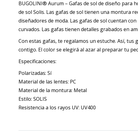
-
BUGOLINI® Aurum – Gafas de sol de diseño para hom
Ojo
de sol Solis. Las gafas de sol tienen una montura r
visi
diseñadores de moda. Las gafas de sol cuentan con 
-
curvados. Las gafas tienen detalles grabados en ambo
Dor
Con estas gafas, te regalamos un estuche. Así, tus 
can
contigo. El color se elegirá al azar al preparar tu p
Especificaciones:
Polarizadas: Sí
Material de las lentes: PC
Material de la montura: Metal
Estilo: SOLIS
Resistencia a los rayos UV: UV400