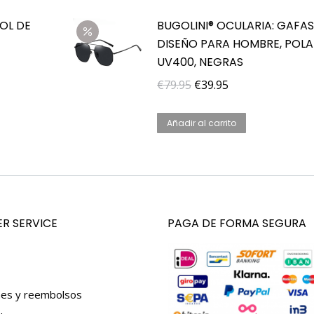
era:
es:
OL DE
BUGOLINI® OCULARIA: GAFAS
€59.95.
€39.95.
DISEÑO PARA HOMBRE, POLA
UV400, NEGRAS
El
El
€
79.95
€
39.95
precio
precio
original
actual
Añadir al carrito
era:
es:
€79.95.
€39.95.
R SERVICE
PAGA DE FORMA SEGURA
nes y reembolsos