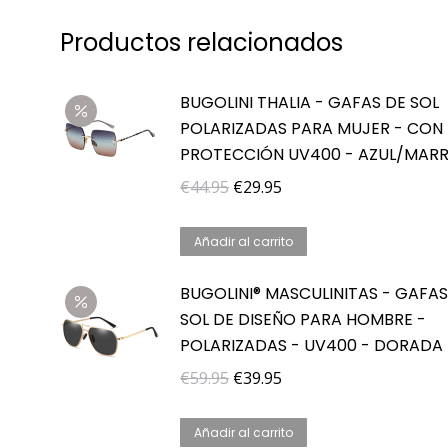
Productos relacionados
BUGOLINI THALIA - GAFAS DE SOL
POLARIZADAS PARA MUJER - CON
PROTECCIÓN UV400 - AZUL/MAR
El
El
€
44.95
€
29.95
precio
precio
original
actual
Añadir al carrito
era:
es:
BUGOLINI® MASCULINITAS - GAFAS
€44.95.
€29.95.
SOL DE DISEÑO PARA HOMBRE -
POLARIZADAS - UV400 - DORADA
El
El
€
59.95
€
39.95
precio
precio
original
actual
Añadir al carrito