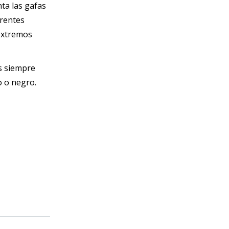
ta las gafas
erentes
 extremos
as siempre
o o negro.