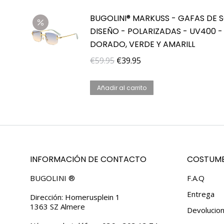
era:
es:
BUGOLINI® MARKUSS - GAFAS DE S
€59.95.
€39.95.
DISEÑO - POLARIZADAS - UV400 -
DORADO, VERDE Y AMARILL
El
El
€
59.95
€
39.95
precio
precio
original
actual
Añadir al carrito
era:
es:
€59.95.
€39.95.
INFORMACIÓN DE CONTACTO
COSTUME
BUGOLINI ®
F.A.Q
Entrega
Dirección: Homerusplein 1
1363 SZ Almere
Devolucio