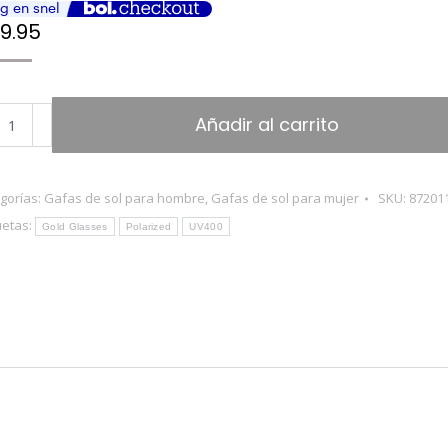
9.95
GOLINI®
Añadir al carrito
rum
as
gorías:
Gafas de sol para hombre
,
Gafas de sol para mujer
SKU:
87201
uetas:
Gold Glasses
Polarized
UV400
eño
arizadas
400