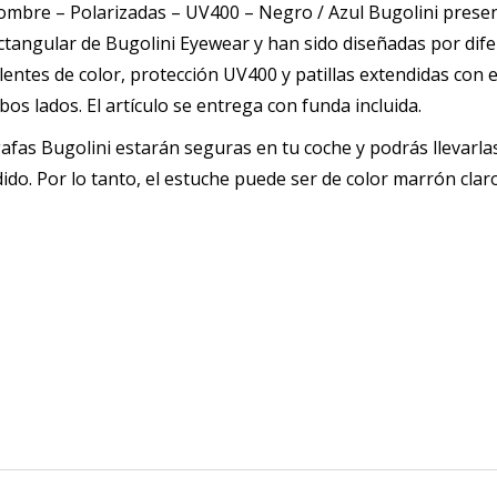
bre – Polarizadas – UV400 – Negro / Azul Bugolini presen
s
ectangular de Bugolini Eyewear y han sido diseñadas por dif
bles
lentes de color, protección UV400 y patillas extendidas con
s lados. El artículo se entrega con funda incluida.
ada
gafas Bugolini estarán seguras en tu coche y podrás llevarl
tidad
edido. Por lo tanto, el estuche puede ser de color marrón clar