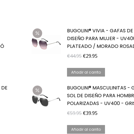
BUGOLINI® VIVIA - GAFAS DE
DISEÑO PARA MUJER - UV40
RÓ
PLATEADO / MORADO ROS
El
El
€
44.95
€
29.95
precio
precio
original
actual
Añadir al carrito
era:
es:
 DE
BUGOLINI® MASCULINITAS - 
€44.95.
€29.95.
SOL DE DISEÑO PARA HOMBR
POLARIZADAS - UV400 - GRI
El
El
€
59.95
€
39.95
precio
precio
original
actual
Añadir al carrito