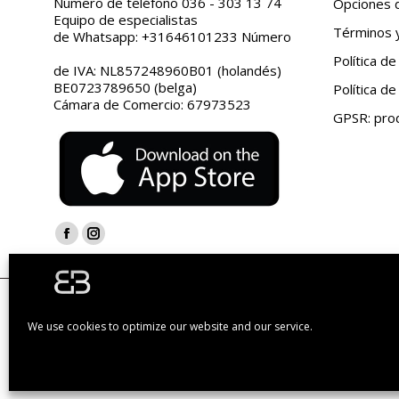
Número de teléfono 036 - 303 13 74
Opciones 
Equipo de especialistas
Términos y
de Whatsapp: +31646101233 Número
Política de
de IVA: NL857248960B01 (holandés)
BE0723789650 (belga)
Política de
Cámara de Comercio: 67973523
GPSR: prod
Encuéntranos en:
Facebook
Instagram
page
page
opens
opens
| Socio de Bol.com | © Bugolini.com - 2020. Todos los derechos
in
in
We use cookies to optimize our website and our service.
new
new
window
window