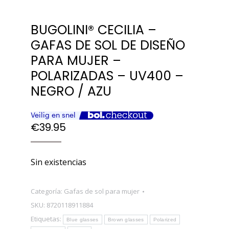
BUGOLINI® CECILIA –
GAFAS DE SOL DE DISEÑO
PARA MUJER –
POLARIZADAS – UV400 –
NEGRO / AZU
€
39.95
Sin existencias
Categoría:
Gafas de sol para mujer
SKU:
8720118911884
Etiquetas:
Blue glasses
Brown glasses
Polarized