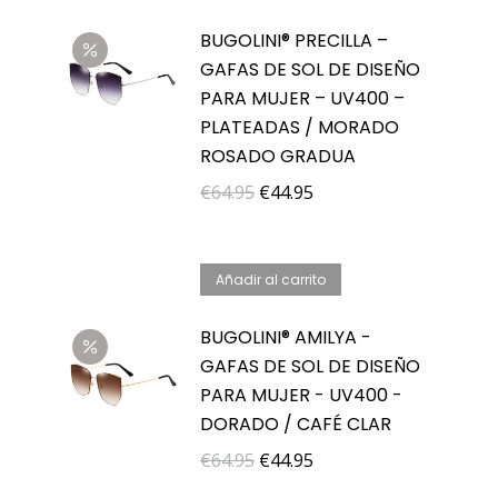
BUGOLINI® PRECILLA –
GAFAS DE SOL DE DISEÑO
PARA MUJER – UV400 –
PLATEADAS / MORADO
ROSADO GRADUA
El
El
€
64.95
€
44.95
precio
precio
original
actual
Añadir al carrito
era:
es:
€64.95.
€44.95.
BUGOLINI® AMILYA -
GAFAS DE SOL DE DISEÑO
PARA MUJER - UV400 -
DORADO / CAFÉ CLAR
El
El
€
64.95
€
44.95
precio
precio