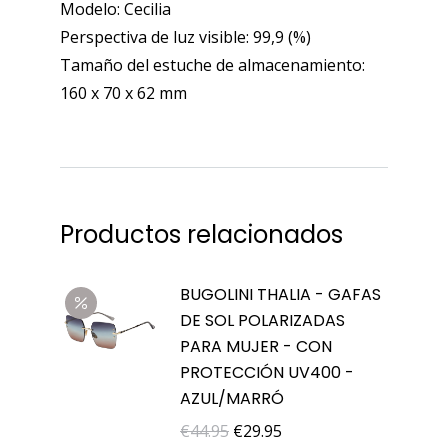
Modelo: Cecilia
Perspectiva de luz visible: 99,9 (%)
Tamaño del estuche de almacenamiento:
160 x 70 x 62 mm
Productos relacionados
BUGOLINI THALIA - GAFAS
DE SOL POLARIZADAS
PARA MUJER - CON
PROTECCIÓN UV400 -
AZUL/MARRÓ
El
El
€
44.95
€
29.95