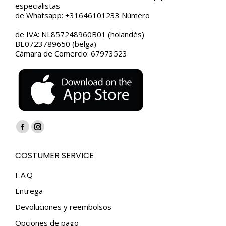
especialistas
de Whatsapp: +31646101233 Número
de IVA: NL857248960B01 (holandés)
BE0723789650 (belga)
Cámara de Comercio: 67973523
Encuéntranos en:
Facebook
Instagram
page
page
COSTUMER SERVICE
opens
opens
in
in
F.A.Q
new
new
Entrega
window
window
Devoluciones y reembolsos
Opciones de pago