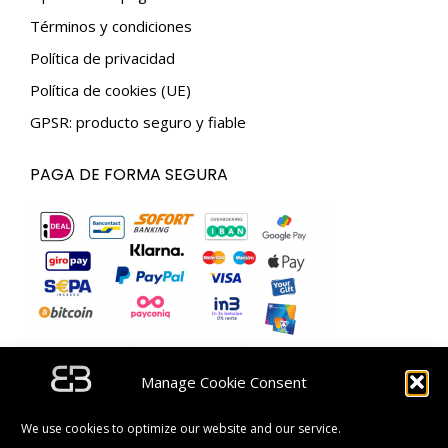
Términos y condiciones
Política de privacidad
Política de cookies (UE)
GPSR: producto seguro y fiable
PAGA DE FORMA SEGURA
Manage Cookie Consent
SUSCRÍBETE Y OBTÉN UN CÓDIGO DE DESCUENTO
DE 5 €.
We use cookies to optimize our website and our service.