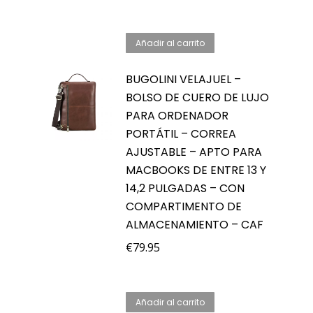
precio
precio
original
actual
Añadir al carrito
era:
es:
€44.95.
€29.95.
BUGOLINI VELAJUEL –
BOLSO DE CUERO DE LUJO
PARA ORDENADOR
PORTÁTIL – CORREA
AJUSTABLE – APTO PARA
MACBOOKS DE ENTRE 13 Y
14,2 PULGADAS – CON
COMPARTIMENTO DE
ALMACENAMIENTO – CAF
€
79.95
Añadir al carrito