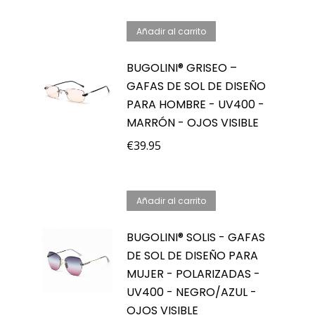
original
actual
Añadir al carrito
era:
es:
€64.95.
€44.95.
BUGOLINI® GRISEO –
GAFAS DE SOL DE DISEÑO
PARA HOMBRE - UV400 -
MARRÓN - OJOS VISIBLE
€
39.95
Añadir al carrito
BUGOLINI® SOLIS - GAFAS
DE SOL DE DISEÑO PARA
MUJER - POLARIZADAS -
UV400 - NEGRO/AZUL -
OJOS VISIBLE