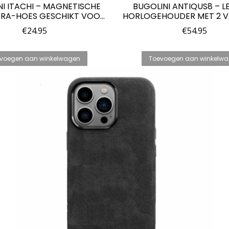
NI ITACHI – MAGNETISCHE
BUGOLINI ANTIQUS8 – L
RA-HOES GESCHIKT VOOR
HORLOGEHOUDER MET 2 V
4 – 9002 ALCANTARA ITALIË
KNOOPSLUITING – R
€
24.95
€
54.95
HORLOGEHOUDER – ECHT
KOFFIE
voegen aan winkelwagen
Toevoegen aan winkelw