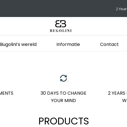
2 Years International Warranty & Easy Returns (30 day
Bugolini’s wereld
Informatie
Contact
MENTS
30 DAYS TO CHANGE
2 YEARS
YOUR MIND
W
PRODUCTS