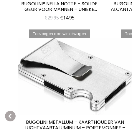
BUGOLINI® NELLA NOTTE – SOLIDE
BUGOLI
GEUR VOOR MANNEN – UNIEKE
ALCANTA
PARFUM VOOR HEM
IPHONE 1
Oorspronkelijke
Huidige
€
29.95
€
14.95
prijs
prijs
was:
is:
Toevoegen aan winkelwagen
Toe
€29.95.
€14.95.
BUGOLINI METALLUM – KAARTHOUDER VAN
LUCHTVAARTALUMINIUM – PORTEMONNEE –