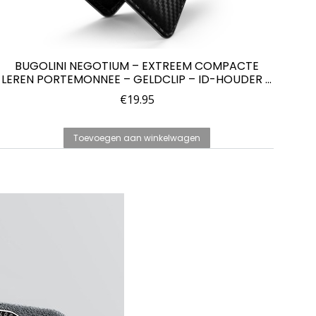
BUGOLINI NEGOTIUM – EXTREEM COMPACTE
BU
LEREN PORTEMONNEE – GELDCLIP – ID-HOUDER –
H
KAARTHOUDER – CARBON
€
19.95
Toevoegen aan winkelwagen