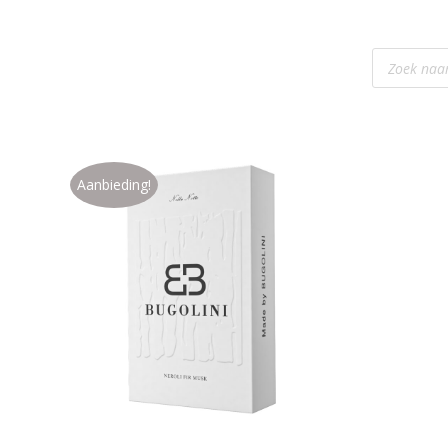
Producte
zoeken
Aanbieding!