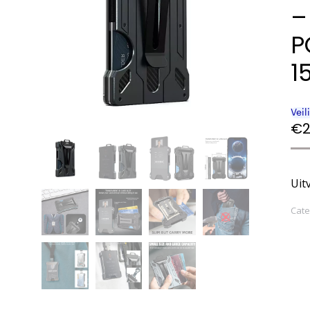
–
P
1
€
2
Uit
Cate