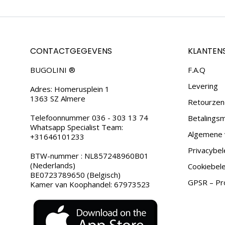
CONTACTGEGEVENS
KLANTEN
BUGOLINI ®
F.A.Q
Levering
Adres: Homerusplein 1
1363 SZ Almere
Retourzen
Telefoonnummer 036 - 303 13 74
Betalings
Whatsapp Specialist Team:
Algemene 
+31646101233
Privacybel
BTW-nummer : NL857248960B01
(Nederlands)
Cookiebele
BE0723789650 (Belgisch)
GPSR – Pro
Kamer van Koophandel: 67973523