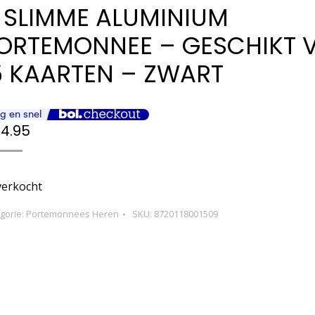
 SLIMME ALUMINIUM
ORTEMONNEE – GESCHIKT 
5 KAARTEN – ZWART
4.95
verkocht
gorie:
Portemonnees Heren
SKU:
8720118001509