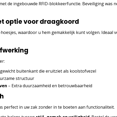
t de ingebouwde RFID-blokkeerfunctie. Beveiliging was n
et optie voor draagkoord
hoesjes, waardoor u hem gemakkelijk kunt volgen. Ideaal v
afwerking
er:
ewicht buitenkant die eruitziet als koolstofvezel
uurzame structuur
even
– Extra duurzaamheid en betrouwbaarheid
ch
perfect in uw zak zonder in te boeten aan functionaliteit.
ecte balans tussen
stijl, gemak en veiligheid
. Bestel de u