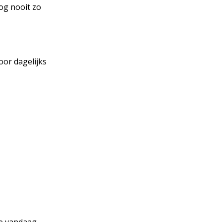
og nooit zo
oor dagelijks
we vandaag