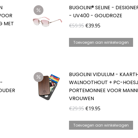
N
BUGOLINI® SELINE - DESIGNE
 VOOR
- UV400 - GOUDROZE
AG MET
Oorspronkelijke
Huidige
€
59.95
€
39.95
prijs
prijs
was:
is:
Toevoegen aan winkelwagen
€59.95.
€39.95.
BUGOLINI VIDULUM - KAART
-
WALNOOTHOUT + PC-HOESJ
HOUDER
PORTEMONNEE VOOR MANN
VROUWEN
Oorspronkelijke
Huidige
€
29.95
€
19.95
prijs
prijs
was:
is:
Toevoegen aan winkelwagen
€29.95.
€19.95.