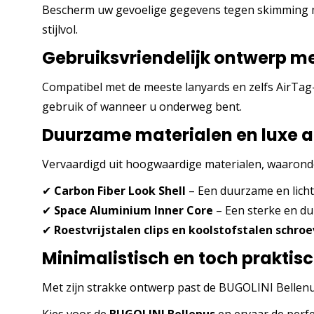
Bescherm uw gevoelige gegevens tegen skimming me
stijlvol.
Gebruiksvriendelijk ontwerp m
Compatibel met de meeste lanyards en zelfs AirTag-
gebruik of wanneer u onderweg bent.
Duurzame materialen en luxe 
Vervaardigd uit hoogwaardige materialen, waarond
✔
Carbon Fiber Look Shell
– Een duurzame en lichtg
✔
Space Aluminium Inner Core
– Een sterke en d
✔
Roestvrijstalen clips en koolstofstalen schro
Minimalistisch en toch praktis
Met zijn strakke ontwerp past de BUGOLINI Bellenus 
Kies voor de
BUGOLINI Bellenus
en ervaar de perf