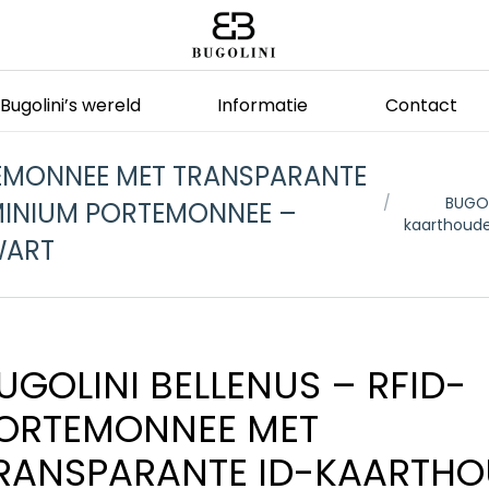
Bugolini’s wereld
Informatie
Contact
TEMONNEE MET TRANSPARANTE
Je bent hier:
BUGOL
MINIUM PORTEMONNEE –
kaarthoude
WART
UGOLINI BELLENUS – RFID-
ORTEMONNEE MET
RANSPARANTE ID-KAARTH